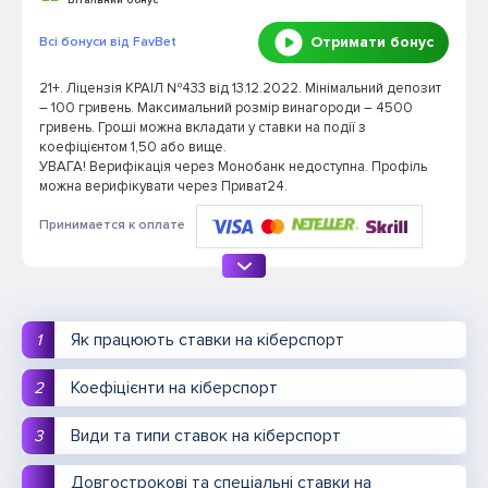
Вітальний бонус
Отримати бонус
Всі бонуси від FavBet
21+. Ліцензія КРАІЛ №433 від 13.12.2022. Мінімальний депозит
– 100 гривень.
Максимальний розмір винагороди – 4500
гривень.
Гроші можна вкладати у ставки на події з
коефіцієнтом 1,50 або вище.
УВАГА! Верифікація через Монобанк недоступна. Профіль
можна верифікувати через Приват24.
Принимается к оплате
Як працюють ставки на кіберспорт
Коефіцієнти на кіберспорт
Види та типи ставок на кіберспорт
Довгострокові та спеціальні ставки на