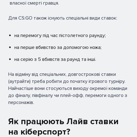
власної смерті гравця.
Для CS:GO також існують спеціальні види ставок:
на перемогу під час пістолетного раунду;
на перше вбивство за допомогою ножа;
на серію з 5 вбивств за раунд та інші.
На відміну від спеціальних, довгострокові ставки
(аутрайти) треба робити до початку ігрового турніру.
Найчастіше вони стосуються виходу окремої команди
до фіналу, півфіналу чи плей-офф, перемоги одного з
персонажів.
Як працюють Лайв ставки
на кіберспорт?