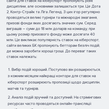
сайти для ставок на кіберспорт пропонують різні
дисципліни, але основними залишається три. Це Дота
2, Контр-Страйк та Ліга Легенд. З цих ігор регулярно
проводяться великі турніри та міжнародні змагання,
призові фонди яких досягають значних сум. Серед
виграшів – суми до 18 млн доларів на команду, при
цьому розмір призового фонду може досягати 40
млн. Це викликає популярність ставок на кіберспорт,
сайти великих БК пропонують бетторам безліч подій,
де можна заробити хороші гроші. До переваг таких
ставок належать:
Вибір подій хороший. Поступово він розширюється,
з кожним місяцем найкращі контори для ставок на
кіберспорт розширюють пропозиції щодо дисциплін,
матчів та турнірів.
Аналіз подій зручний та доступний. На стрімінгових
ресурсах часто проводяться онлайн-трансляції