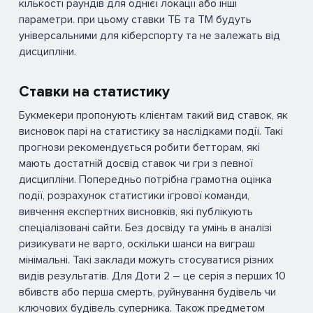
кількості раундів для однієї локації або інші
параметри. при цьому ставки ТБ та ТМ будуть
універсальними для кіберспорту та не залежать від
дисципліни.
Ставки на статистику
Букмекери пропонують клієнтам такий вид ставок, як
висновок парі на статистику за наслідками події. Такі
прогнози рекомендується робити бетторам, які
мають достатній досвід ставок чи гри з певної
дисципліни. Попередньо потрібна грамотна оцінка
події, розрахунок статистики ігрової команди,
вивчення експертних висновків, які публікують
спеціалізовані сайти. Без досвіду та умінь в аналізі
ризикувати не варто, оскільки шанси на виграш
мінімальні. Такі заклади можуть стосуватися різних
видів результатів. Для Доти 2 – це серія з перших 10
вбивств або перша смерть, руйнування будівель чи
ключових будівель суперника. Також предметом