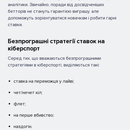
аналітики. Звичайно, поради від досвідченіших
бетторів не стануть гарантією виграшу, але
допоможуть зорієнтуватися новачкам і робити гарні
ставки.
Безпрограшні стратегії ставок на
кіберспорт
Серед тих, що вважаються безпрограшними
стратегіями в кіберспорті, виділяються такі:
ставка на переможця у лайві;
чет/нечет кіл;
флет;
на перше вбивство;
наздогін.