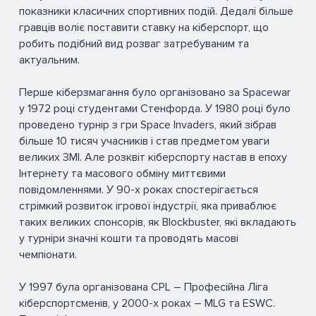
показники класичних спортивних подій. Дедалі більше
гравців воліє поставити ставку на кіберспорт, що
робить подібний вид розваг затребуваним та
актуальним.
Перше кіберзмагання було організовано за Spacewar
у 1972 році студентами Стенфорда. У 1980 році було
проведено турнір з гри Space Invaders, який зібрав
більше 10 тисяч учасників і став предметом уваги
великих ЗМІ. Але розквіт кіберспорту настав в епоху
Інтернету та масового обміну миттєвими
повідомленнями. У 90-х роках спостерігається
стрімкий розвиток ігрової індустрії, яка приваблює
таких великих спонсорів, як Blockbuster, які вкладають
у турніри значні кошти та проводять масові
чемпіонати.
У 1997 була організована CPL – Професійна Ліга
кіберспортсменів, у 2000-х роках – MLG та ESWC.