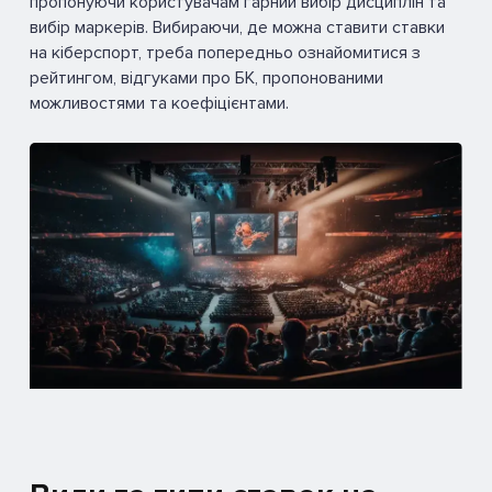
пропонуючи користувачам гарний вибір дисциплін та
вибір маркерів. Вибираючи, де можна ставити ставки
на кіберспорт, треба попередньо ознайомитися з
рейтингом, відгуками про БК, пропонованими
можливостями та коефіцієнтами.