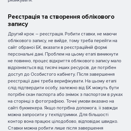
ризикувати.
Реєстрація та створення облікового
запису
Другий крок – реєстрація. Робити ставки, не маючи
облікового запису, не вийде, тому треба перейти на
сайт обраної БК, вказати в реєстраційній формі
персональні дані. Проблем на цьому етапі виникнути
не повинно, процес відкриття облікового запису мало
відрізняється від тисячі інших ресурсів, де потрібен
доступ до Особистого кабінету. Після завершення
реєстрації дані треба верифікувати. На цьому етапі
слід підтвердити особу, залежно від БК можуть бути
потрібні скан паспорта або знімок з паспортом в руках
на сторінці з фотографією. Точні умови вказано на
сайті букмекера. Якщо потрібна допомога, її завжди
можна запросити у техпідтримки. Для більшості
контор вона працює цілодобово, відповідає швидко.
Ставки можна робити лише після завершення