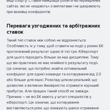
виді спорту. Ставки найкраще робити на перевірених
сайтах, які не «кидають» з виплатами і не шахраюють
при вказівці коефіцієнтів.
Перевага узгоджених та арбітражних
ставок
Такий тип ставок між собою не відрізняється.
Особливість їх у тому, щоб ставити на події у різних БК
протилежний результат однієї й тієї гри. Кіберспорт
для цього підходить більше за інші дисципліни. Тому
що він практично не має нічийного результату події.
Це означає, що потрібно знайти оптимальний
коефіцієнт для однієї команди та котирування від 2.0
або більше для іншої. Розклад цілком реальний, що
дозволяє з великою ймовірністю отримати хороший
прибуток. Але працює такий спосіб не завжди.
Причина – не всі БК мають у штаті спеціалістів у
кіберспорті. Це означає, що котирування
виставляються різні, що знижують шанси отримання