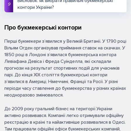
Висновок: як вибрати правильні букмекерські
контори України?
Про букмекерські контори
Перші букмекери з’явилися у Великій Британії. У 1790 році
Вільям Огден організував приймання ставок на скачках. У
1850 році в Лондоні з’явилася букмекерська контора
Левіафана Девіса і Фреда Суінделла, які складали
прогнози на результат спортивних подій для учасників
парі. До кінця XIX століття букмекерські контори
з’явилися в Америці, Німеччині, Франції та Росії. У різні
періоди часу ставлення до букмекерства у різних країнах
неодноразово змінювалося.
До 2009 року гральний бізнес на території України
активно розвивався. Компанії легко отримували офіційну
реєстрацію в країні та найактивніше розвивалися в Одесі.
Там працювали офіційні офіси букмекерських компаній,