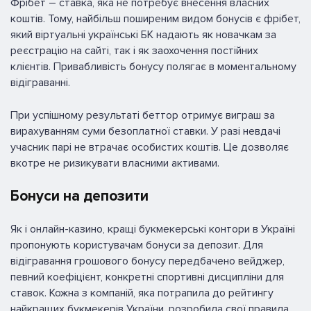
Фрібет – ставка, яка не потребує внесення власних
коштів. Тому, найбільш поширеним видом бонусів є фрібет,
який віртуальні українські БК надають як новачкам за
реєстрацію на сайті, так і як заохочення постійних
клієнтів. Привабливість бонусу полягає в моментальному
відіграванні.
При успішному результаті беттор отримує виграш за
вирахуванням суми безоплатної ставки. У разі невдачі
учасник парі не втрачає особистих коштів. Це дозволяє
вкотре не ризикувати власними активами.
Бонуси на депозити
Як і онлайн-казино, кращі букмекерські контори в Україні
пропонують користувачам бонуси за депозит. Для
відігравання грошового бонусу передбачено вейджер,
певний коефіцієнт, конкретні спортивні дисципліни для
ставок. Кожна з компаній, яка потрапила до рейтингу
найкращих букмекерів України, розробила свої правила