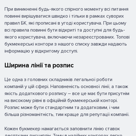
При виникненні будь-якого спірного моменту всі питання
повинні вирішуватися швидко і тільки в рамках суворих
правил БК, які прописані в угоді користувача. При цьому
всі правила повинні бути відкриті та доступні для будь-
якого користувача, включаючи незареєстрованих. Топові
букмекерські контори з нашого списку завжди надають
інформацію у відкритому доступі.
Ширина лінії та розпис
Це одна з головних складників легальної роботи
компаній у цій сфері. Наповненість основної лінії, а також
якість додаткового розпису – все це має бути присутнім
на високому рівні в офіційній букмекерській конторі.
Розпис може бути стандартним та додатковим, і чим
більша різноманітність, тим краще для репутації компанії.
Кожен букмекер намагається заповнити лінію ставок
десятками дисциплін. Тому в надійних конторах легко