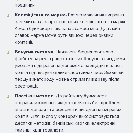
поєдинки.
Коефіцієнти та маржа.
Розмір можливих виграшів
залежить від запропонованих коефіцієнтів та маржі.
Кожен букмекер її визначає самостійно. Для лайв-
ставок маржа може бути вищою через ризики
компанії.
Бонусна система.
Наявність бездепозитного
фрібету за реєстрацію та інших бонусів з вигідними
умовами відігравання допоможе заощадити власні
кошти під час укладання спортивних парі. Зазвичай
першу винагороду можна отримати відразу після
реєстрації.
Платіжні методи.
До рейтингу букмекерів
потрапили компанії, які дозволяють без проблем
внести депозит та оформити виведення виграних
коштів. Для цього у конторах використовуються
десятки методів: банківські картки, електронні
гаманці, криптовалюти.