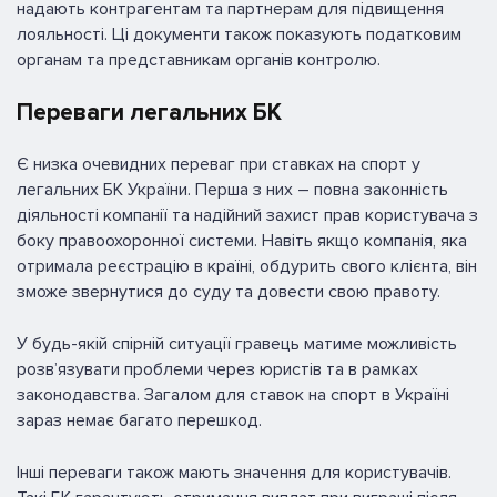
надають контрагентам та партнерам для підвищення
лояльності. Ці документи також показують податковим
органам та представникам органів контролю.
Переваги легальних БК
Є низка очевидних переваг при ставках на спорт у
легальних БК України. Перша з них – повна законність
діяльності компанії та надійний захист прав користувача з
боку правоохоронної системи. Навіть якщо компанія, яка
отримала реєстрацію в країні, обдурить свого клієнта, він
зможе звернутися до суду та довести свою правоту.
У будь-якій спірній ситуації гравець матиме можливість
розвʼязувати проблеми через юристів та в рамках
законодавства. Загалом для ставок на спорт в Україні
зараз немає багато перешкод.
Інші переваги також мають значення для користувачів.