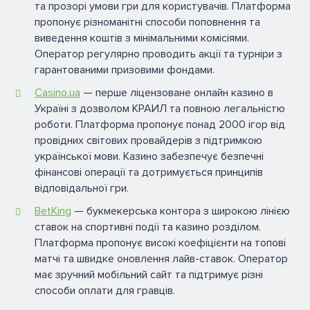
та прозорі умови гри для користувачів. Платформа
пропонує різноманітні способи поповнення та
виведення коштів з мінімальними комісіями.
Оператор регулярно проводить акції та турніри з
гарантованими призовими фондами.
Casino.ua
— перше ліцензоване онлайн казино в
Україні з дозволом КРАИЛ та повною легальністю
роботи. Платформа пропонує понад 2000 ігор від
провідних світових провайдерів з підтримкою
української мови. Казино забезпечує безпечні
фінансові операції та дотримується принципів
відповідальної гри.
BetKing
— букмекерська контора з широкою лінією
ставок на спортивні події та казино розділом.
Платформа пропонує високі коефіцієнти на топові
матчі та швидке оновлення лайв-ставок. Оператор
має зручний мобільний сайт та підтримує різні
способи оплати для гравців.