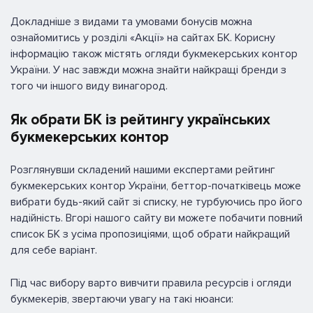
Докладніше з видами та умовами бонусів можна
ознайомитись у розділі «Акції» на сайтах БК. Корисну
інформацію також містять огляди букмекерських контор
України. У нас завжди можна знайти найкращі бренди з
того чи іншого виду винагород.
Як обрати БК із рейтингу українських
букмекерських контор
Розглянувши складений нашими експертами рейтинг
букмекерських контор України, беттор-початківець може
вибрати будь-який сайт зі списку, не турбуючись про його
надійність. Вгорі нашого сайту ви можете побачити повний
список БК з усіма пропозиціями, щоб обрати найкращий
для себе варіант.
Під час вибору варто вивчити правила ресурсів і огляди
букмекерів, звертаючи увагу на такі нюанси: