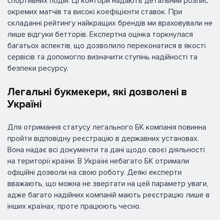
спортивних подій. Ці контори надають детальний розпис
окремих матчів та високі коефіцієнти ставок. При
складанні рейтингу найкращих брендів ми враховували не
лише відгуки бетторів. Експертна оцінка торкнулася
багатьох аспектів, що дозволило переконатися в якості
сервісів та допомогло визначити ступінь надійності та
безпеки ресурсу.
Легальні букмекери, які дозволені в
Україні
Для отримання статусу легального БК компанія повинна
пройти відповідну реєстрацію в державних установах.
Вона надає всі документи та дані щодо своєї діяльності
на території країни. В Україні небагато БК отримали
офіційні дозволи на свою роботу. Деякі експерти
вважають, що можна не звертати на цей параметр уваги,
адже багато надійних компаній мають реєстрацію лише в
інших країнах, проте працюють чесно.