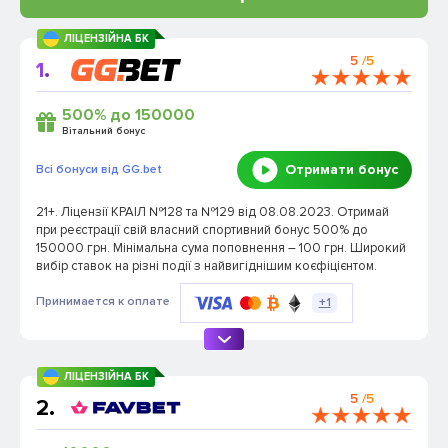
ЛІЦЕНЗІЙНА БК
5
/5
1.
500% до 150000
Вітальний бонус
Отримати бонус
Всі бонуси від GG.bet
21+. Ліцензії КРАІЛ №128 та №129 від 08.08.2023. Отримай
при реєстрації свій власний спортивний бонус 500% до
150000 грн. Мінімальна сума поповнення – 100 грн. Широкий
вибір ставок на різні події з найвигіднішим коєфіцієнтом.
Принимается к оплате
+1
ЛІЦЕНЗІЙНА БК
5
/5
2.