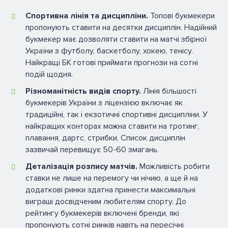
Спортивна лінія та дисципліни.
Топові букмекери
пропонують ставити на десятки дисциплін. Надійний
букмекер має дозволяти ставити на матчі збірної
України з футболу, баскетболу, хокею, тенісу.
Найкращі БК готові приймати прогнози на сотні
подій щодня.
Різноманітність видів спорту.
Лінія більшості
букмекерів України з ліцензією включає як
традиційні, так і екзотичні спортивні дисципліни. У
найкращих конторах можна ставити на тротинг,
плавання, дартс, стрибки. Список дисциплін
зазвичай перевищує 50-60 змагань.
Деталізація розпису матчів.
Можливість робити
ставки не лише на перемогу чи нічию, а ще й на
додаткові ринки здатна принести максимальні
виграші досвідченим любителям спорту. До
рейтингу букмекерів включені бренди, які
пропонують сотні ринків навіть на пересічні