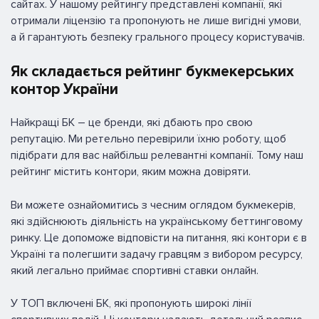
сайтах. У нашому рейтингу представлені компанії, які
отримали ліцензію та пропонують не лише вигідні умови,
а й гарантують безпеку грального процесу користувачів.
Як складається рейтинг букмекерських
контор України
Найкращі БК – це бренди, які дбають про свою
репутацію. Ми ретельно перевірили їхню роботу, щоб
підібрати для вас найбільш релевантні компанії. Тому наш
рейтинг містить контори, яким можна довіряти.
Ви можете ознайомитись з чесним оглядом букмекерів,
які здійснюють діяльність на українському беттинговому
ринку. Це допоможе відповісти на питання, які контори є в
Україні та полегшити задачу гравцям з вибором ресурсу,
який легально приймає спортивні ставки онлайн.
У ТОП включені БК, які пропонують широкі лінії