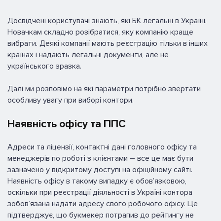
Досвідчені користувачі знають, які БК легальні в Україні.
Новачкам складно розібратися, яку компанію краще
вибрати. Деякі компанії мають реєстрацію тільки в інших
країнах і надають легальні документи, але не
українського зразка.
Далі ми розповімо на які параметри потрібно звертати
особливу увагу при виборі контори.
Наявність офісу та ППС
Адреси та ліцензії, контактні дані головного офісу та
менеджерів по роботі з клієнтами – все це має бути
зазначено у відкритому доступі на офіційному сайті.
Наявність офісу в такому випадку є обов’язковою,
оскільки при реєстрації діяльності в Україні контора
зобов’язана надати адресу свого робочого офісу. Це
підтверджує, що букмекер потрапив до рейтингу не