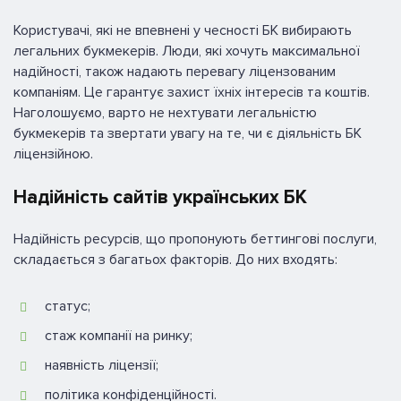
Користувачі, які не впевнені у чесності БК вибирають
легальних букмекерів. Люди, які хочуть максимальної
надійності, також надають перевагу ліцензованим
компаніям. Це гарантує захист їхніх інтересів та коштів.
Наголошуємо, варто не нехтувати легальністю
букмекерів та звертати увагу на те, чи є діяльність БК
ліцензійною.
Надійність сайтів українських БК
Надійність ресурсів, що пропонують беттингові послуги,
складається з багатьох факторів. До них входять:
статус;
стаж компанії на ринку;
наявність ліцензії;
політика конфіденційності.