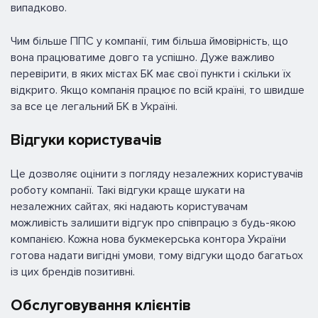
випадково.
Чим більше ППС у компанії, тим більша ймовірність, що
вона працюватиме довго та успішно. Дуже важливо
перевірити, в яких містах БК має свої пункти і скільки їх
відкрито. Якщо компанія працює по всій країні, то швидше
за все це легальний БК в Україні.
Відгуки користувачів
Це дозволяє оцінити з погляду незалежних користувачів
роботу компанії. Такі відгуки краще шукати на
незалежних сайтах, які надають користувачам
можливість залишити відгук про співпрацю з будь-якою
компанією. Кожна нова букмекерська контора України
готова надати вигідні умови, тому відгуки щодо багатьох
із цих брендів позитивні.
Обслуговування клієнтів