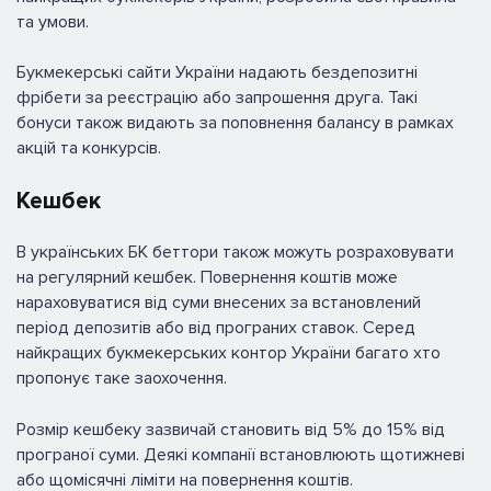
та умови.
Букмекерські сайти України надають бездепозитні
фрібети за реєстрацію або запрошення друга. Такі
бонуси також видають за поповнення балансу в рамках
акцій та конкурсів.
Кешбек
В українських БК беттори також можуть розраховувати
на регулярний кешбек. Повернення коштів може
нараховуватися від суми внесених за встановлений
період депозитів або від програних ставок. Серед
найкращих букмекерських контор України багато хто
пропонує таке заохочення.
Розмір кешбеку зазвичай становить від 5% до 15% від
програної суми. Деякі компанії встановлюють щотижневі
або щомісячні ліміти на повернення коштів.