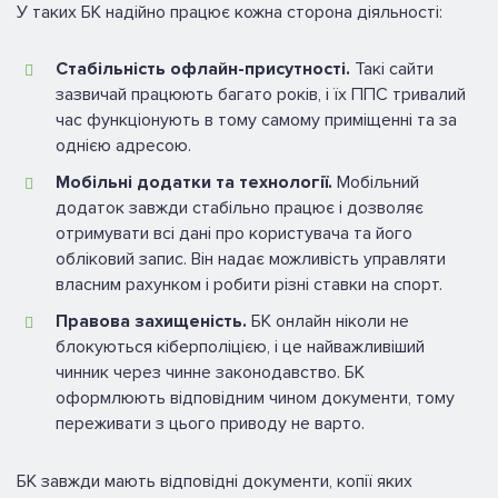
У таких БК надійно працює кожна сторона діяльності:
Стабільність офлайн-присутності.
Такі сайти
зазвичай працюють багато років, і їх ППС тривалий
час функціонують в тому самому приміщенні та за
однією адресою.
Мобільні додатки та технології.
Мобільний
додаток завжди стабільно працює і дозволяє
отримувати всі дані про користувача та його
обліковий запис. Він надає можливість управляти
власним рахунком і робити різні ставки на спорт.
Правова захищеність.
БК онлайн ніколи не
блокуються кіберполіцією, і це найважливіший
чинник через чинне законодавство. БК
оформлюють відповідним чином документи, тому
переживати з цього приводу не варто.
БК завжди мають відповідні документи, копії яких