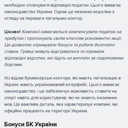
необхідно сплачувати відповідні податки. Цього вимагає
законодавство України. Однак це незначні недоліки з
огляду на переваги легальних контор.
Цікаво!
Компанії намагаються компенсувати податок на
прибуток і пропонують своїм клієнтам різноманітні акції.
Це дозволяє отримувати бонуси та робити безплатні
ставки. Гравці можуть відіграватися та отримати
відповідні відсотки, які йдуть на виплати за податковими
боргами.
Усі відомі букмекерські контори, які мають легалізацію в
Україні, мають україномовний інтерфейс. Цього вимагає
законодавство, і це забезпечує можливість ставити на
спорт навіть для користувачів, які не знають іноземних
мов. Це важлива деталь, яка характеризує компанії, які
офіційно працюють на території України.
Бонуси БК України