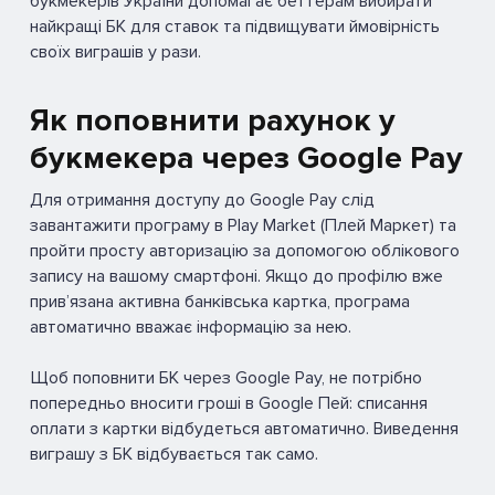
букмекерів України допомагає беттерам вибирати
найкращі БК для ставок та підвищувати ймовірність
своїх виграшів у рази.
Як поповнити рахунок у
букмекера через Google Pay
Для отримання доступу до Google Pay слід
завантажити програму в Play Market (Плей Маркет) та
пройти просту авторизацію за допомогою облікового
запису на вашому смартфоні. Якщо до профілю вже
прив’язана активна банківська картка, програма
автоматично вважає інформацію за нею.
Щоб поповнити БК через Google Pay, не потрібно
попередньо вносити гроші в Google Пей: списання
оплати з картки відбудеться автоматично. Виведення
виграшу з БК відбувається так само.