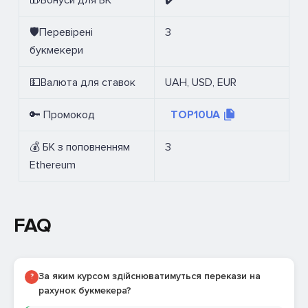
🎁Бонуси для БК
✔️
🛡️Перевірені
3
букмекери
💵
Валюта для ставок
UAH, USD, EUR
🔑
Промокод
ТОР10UA
💰 БК з поповненням
3
Ethereum
FAQ
За яким курсом здійснюватимуться перекази на
?
рахунок букмекера?