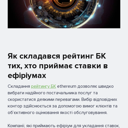
Як складався рейтинг БК
тих, хто приймає ставки в
ефіріумах
Складання
рейтингу БК
ethereum дозволяє швидко
вибрати надійного постачальника послуг та
скористатися деякими перевагами. Вибір відповідних
контор здійснюється за допомогою вимог клієнтів та
об’єктивного оцінювання якості обслуговування.
Компанії, які приймають ефіріум для укладання ставок,