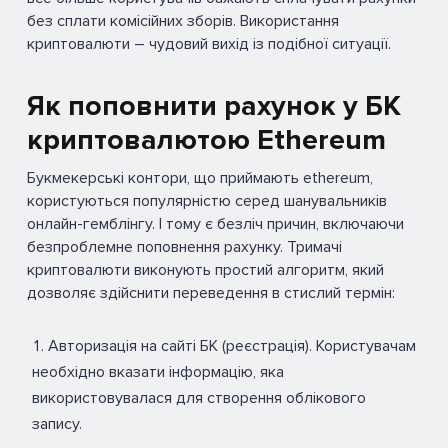
без сплати комісійних зборів. Використання
криптовалюти – чудовий вихід із подібної ситуації.
Як поповнити рахунок у БК
криптовалютою Ethereum
Букмекерські контори, що приймають ethereum,
користуються популярністю серед шанувальників
онлайн-гемблінгу. І тому є безліч причин, включаючи
безпроблемне поповнення рахунку. Тримачі
криптовалюти виконують простий алгоритм, який
дозволяє здійснити переведення в стислий термін:
Авторизація на сайті БК (реєстрація). Користувачам
необхідно вказати інформацію, яка
використовувалася для створення облікового
запису.