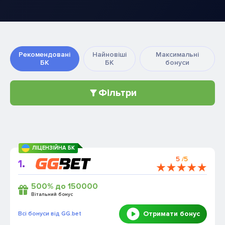
Рекомендовані
Найновіші
Максимальні
БК
БК
бонуси
Фільтри
ЛІЦЕНЗІЙНА БК
5
/5
1.
500% до 150000
Вітальний бонус
Отримати бонус
Всі бонуси від GG.bet