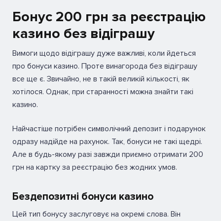
Бонус 200 грн за реєстрацію
казино без відіграшу
Вимоги щодо відіграшу дуже важливі, коли йдеться
про бонуси казино. Проте винагорода без відіграшу
все ще є. Звичайно, не в такій великій кількості, як
хотілося. Однак, при старанності можна знайти такі
казино.
Найчастіше потрібен символічний депозит і подарунок
одразу надійде на рахунок. Так, бонуси не такі щедрі.
Але в будь-якому разі завжди приємно отримати 200
грн на картку за реєстрацію без жодних умов.
Бездепозитні бонуси казино
Цей тип бонусу заслуговує на окремі слова. Він