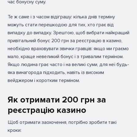
час бонусну суму.
Те ж саме і з часом відіграшу: кілька днів терміну
можуть стати перешкодою для тих, хто грає від
випадку до випадку. Зрештою, щоб вибрати найкращий
привітальний бонус 200 грн за реєстрацію в казино,
необхідно враховувати звички гравців: якщо ми граємо
мало, краще невеликий бонус і з тривалим терміном.
Якщо людина грає часто і на великі суми, для неї будь-
яка винагорода підходить, навіть із високим
вейджером і коротким терміном.
Як отримати 200 грн за
реєстрацію казино
Щоб отримати заохочення, потрібно зробити такі
кроки: