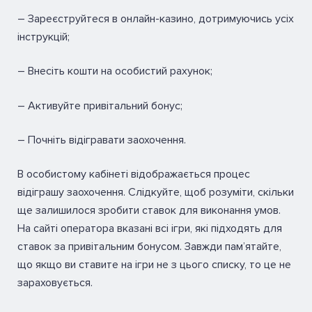
– Зареєструйтеся в онлайн-казино, дотримуючись усіх
інструкцій;
– Внесіть кошти на особистий рахунок;
– Активуйте привітальний бонус;
– Почніть відігравати заохочення.
В особистому кабінеті відображається процес
відіграшу заохочення. Слідкуйте, щоб розуміти, скільки
ще залишилося зробити ставок для виконання умов.
На сайті оператора вказані всі ігри, які підходять для
ставок за привітальним бонусом. Завжди пам’ятайте,
що якщо ви ставите на ігри не з цього списку, то це не
зараховується.