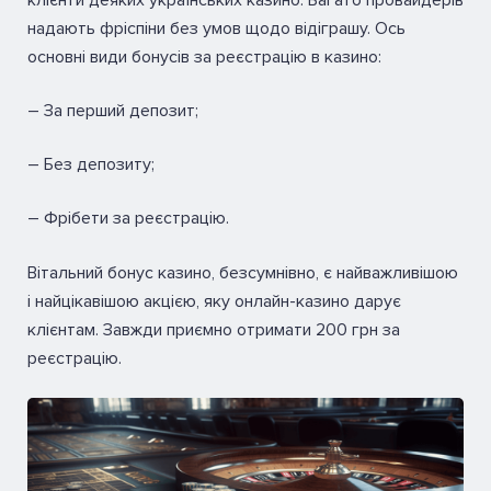
надають фріспіни без умов щодо відіграшу. Ось
основні види бонусів за реєстрацію в казино:
– За перший депозит;
– Без депозиту;
– Фрібети за реєстрацію.
Вітальний бонус казино, безсумнівно, є найважливішою
і найцікавішою акцією, яку онлайн-казино дарує
клієнтам. Завжди приємно отримати 200 грн за
реєстрацію.