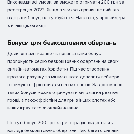
Виконавши всі умови, ви зможете отримати 200 грн за
реєстрацію 2023. Якщо з якихось причин не вийшло
відіграти бонус, не турбуйтеся. Напевно, у провайдера
є й інші цікаві акції.
Бонуси для безкоштовних обертань
Деякі онлайн-казино як привітальний бонус
пропонують серію безкоштовних обертань на своїх
онлайн-автоматах (фрібети). Під час створення
ігрового рахунку та мінімального депозиту геймери
отримують фріспіни для певних слотів. За допомогою
таких бонусів можна отримувати виграші на реальні
гроші, а також фріспіни для гри в інших слотах або
інших іграх того ж онлайн-казино.
По суті бонус 200 грн за реєстрацію видається у
вигляді безкоштовних обертань. Так, багато онлайн