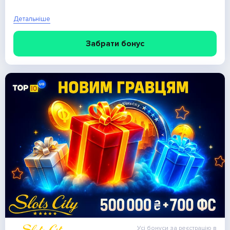
Детальніше
Забрати бонус
Усі бонуси за реєстрацію в