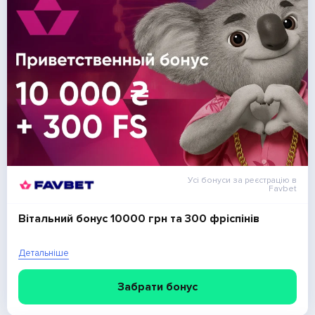
Усі бонуси за реєстрацію в
Favbet
Вітальний бонус 10000 грн та 300 фріспінів
Детальніше
Забрати бонус