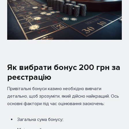
Як вибрати бонус 200 грн за
реєстрацію
Привітальні бонуси казино необхідно вивчати
детально, щоб зрозуміти, який дійсно найкращий. Ось
основні фактори під час оцінювання заохочень:
Загальна сума бонусу;