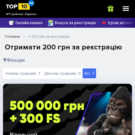
№1 рейтинг України
Онлайн казино
Бонуси за реєстрацію
Ігрові автома
Головна
»
⭐ 200 грн за реєстрацію
Отримати 200 грн за реєстрацію
Фільтри
Новим гравцям
7
Діючим гравцям
0
Всі
7