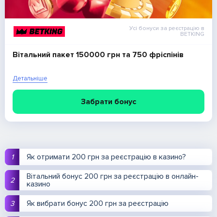
Усі бонуси за реєстрацію в
BETKING
Вітальний пакет 150000 грн та 750 фріспінів
Детальніше
Забрати бонус
Як отримати 200 грн за реєстрацію в казино?
Вітальний бонус 200 грн за реєстрацію в онлайн-
казино
Як вибрати бонус 200 грн за реєстрацію