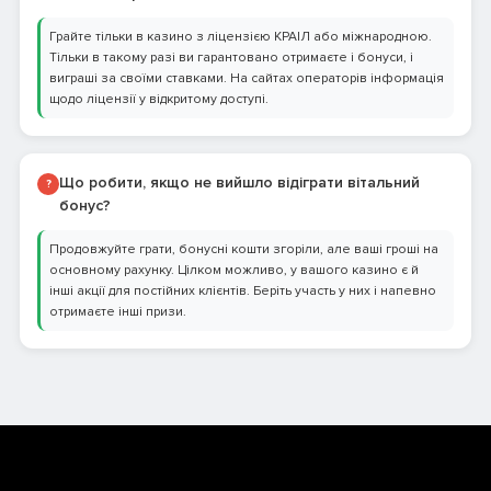
Грайте тільки в казино з ліцензією КРАІЛ або міжнародною.
Тільки в такому разі ви гарантовано отримаєте і бонуси, і
виграші за своїми ставками. На сайтах операторів інформація
щодо ліцензії у відкритому доступі.
Що робити, якщо не вийшло відіграти вітальний
?
бонус?
Продовжуйте грати, бонусні кошти згоріли, але ваші гроші на
основному рахунку. Цілком можливо, у вашого казино є й
інші акції для постійних клієнтів. Беріть участь у них і напевно
отримаєте інші призи.