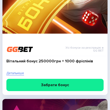
Усі бонуси за реєстрацію в
GG BET
Вітальний бонус 250000грн + 1000 фріспінів
Детальніше
Забрати бонус