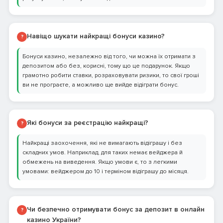
Навіщо шукати найкращі бонуси казино?
?
Бонуси казино, незалежно від того, чи можна їх отримати з
депозитом або без, корисні, тому що це подарунок. Якщо
грамотно робити ставки, розраховувати ризики, то свої гроші
ви не програєте, а можливо ще вийде відіграти бонус.
Які бонуси за реєстрацію найкращі?
?
Найкращі заохочення, які не вимагають відіграшу і без
складних умов. Наприклад, для таких немає вейджера й
обмежень на виведення. Якщо умови є, то з легкими
умовами: вейджером до 10 і терміном відіграшу до місяця.
Чи безпечно отримувати бонус за депозит в онлайн
?
казино України?