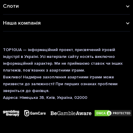
Слоти
Наша компанія
TOP10UA — інформаційний проект, присвячений ігровій
індустрії в Україні. Усі матеріали сайту носять виключно
інформаційний характер. Ми не приймаємо ставок чи інших
платежів, пов’язаних з азартними іграми.
Важливо! Надмірне захоплення азартними іграми може
призвести до залежності! При перших ознаках проблеми
зверніться до фахівця.
Адреса: Німецька 3Б, Київ, Україна, 02000