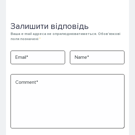
Залишити відповідь
Ваша e-mail адреса не оприлюднюватиметься.
Обов’язкові
поля позначені
*