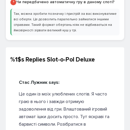
Чи передбачено автоматичну гру в даному слоті?
?
Так, можна зробити позначку і пристрій за вас виконуватиме
всі оберти. Це дозволить паралельно займатися іншими
справами. Такий формат обертань ніяк не відбивається на
ймовірності зірвати великий куш у грі.
%1$s Replies Slot-o-Pol Deluxe
Стас Лужник says:
Це один із моїх улюблених слотів. Я часто
граю в нього і завжди отримую
задоволення від гри. Влаштований ігровий
автомат їшки досить просто. Тут яскраві та
барвисті символи. Розібратися в