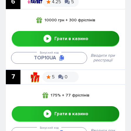
6
4.25
5
10000 грн + 300 фріспінів
Грати в казино
Бонусний код
Вводити при
ТОР10UA
реєстрації
7
5
0
175% + 77 фріспінів
Грати в казино
Бонусний код
Вводити при