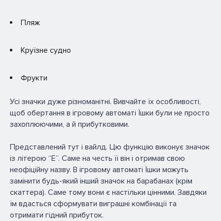
Пляж
Круїзне судно
Фрукти
Усі значки дуже різноманітні. Вивчайте їх особливості,
щоб обертання в ігровому автоматі Їшки були не просто
захоплюючими, а й прибутковими.
Представлений тут і вайлд. Цю функцію виконує значок
із літерою “Е”. Саме на честь її він і отримав свою
неофіційну назву. В ігровому автоматі Їшки можуть
замінити будь-який інший значок на барабанах (крім
скаттера). Саме тому вони є настільки цінними. Завдяки
їм вдасться сформувати виграшні комбінації та
отримати гідний прибуток.