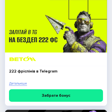
222 фріспінів в Telegram
Маленька п'ятниця - отримуй +15% до депозиту
та 10 фріспінів
Детальніше
Детальніше
Забрати бонус
Забери бонус