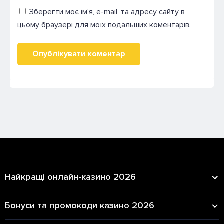
Зберегти моє ім'я, e-mail, та адресу сайту в
цьому браузері для моїх подальших коментарів.
Найкращі онлайн-казино 2026
Бонуси та промокоди казино 2026