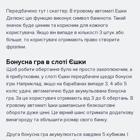
Передбачено тут і скаттер. В ігровому автоматі Ешки
Делюкс цю функцію виконує символ банкноти. Такий
значок буде цінним та корисним для кожного
користувача. Якщо він випаде в кількості 3 штук або
більше, то користувачі отримають право створити
фрізпіни.
Бонусна гра в слоті Єшки
Щоб робити обертання було не просто захоплюючим, а
й прибутковим, у слоті Єшки передбачені щедрі бонусні
ігри. Наприклад, якщо на барабанах випаде 3, 4 або 5
коліс удачі, автоматично буде акумульована бонусна
гра. За це користувачі отримають від 3 до 6 обертань. В
ігровому автоматі Їшки шампанське безкоштовні
обороти дуже цінні. Це вірний шанс отримати додаткову
винагороду та збільшити розмір свого банку.
Друга бонусна гра акумулюється завдяки 5 кубикам. І