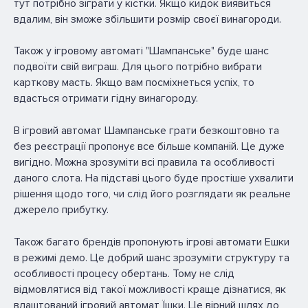
тут потрібно зіграти у кістки. Якщо кидок виявиться
вдалим, він зможе збільшити розмір своєї винагороди.
Також у ігровому автоматі "Шампанське" буде шанс
подвоїти свій виграш. Для цього потрібно вибрати
карткову масть. Якщо вам посміхнеться успіх, то
вдасться отримати гідну винагороду.
В ігровий автомат Шампанське грати безкоштовно та
без реєстрації пропонує все більше компаній. Це дуже
вигідно. Можна зрозуміти всі правила та особливості
даного слота. На підставі цього буде простіше ухвалити
рішення щодо того, чи слід його розглядати як реальне
джерело прибутку.
Також багато брендів пропонують ігрові автомати Ешки
в режимі демо. Це добрий шанс зрозуміти структуру та
особливості процесу обертань. Тому не слід
відмовлятися від такої можливості краще дізнатися, як
влаштований ігровий автомат Їшки. Це вірний шлях до