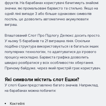
фруктів. На барабанах користувачі бачитимуть знайомі
значки, які промальовані барвисто та стильно. Якщо на
одній лінії випаде 3 або більше однакових символів
поспіль, це дозволить автоматично акумулювати
виграш.
Влаштований Слот Про Підлогу Делюкс досить просто.
У ньому 5 барабанів та 21 виграшна лінія. Оскільки
подібна структура використовується і в багатьох інших
популярних технологіях, то адаптуватися до ігрового
процесу нескладно. Барвиста графіка дозволить
швидко розібратися у всіх особливостях обертання.
Причому байдуже, через який пристрій грає користувач.
Які символи містить слот Ешки?
У слоті Єшки представлено багато значків. Наприклад,
на барабанах можна побачити:
Коктейлі