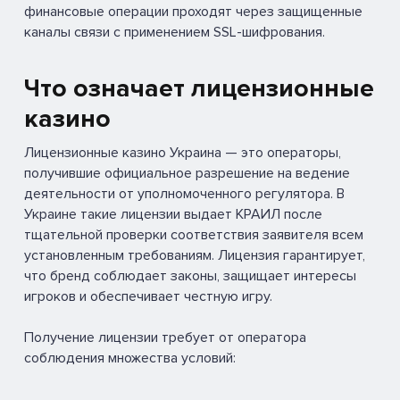
финансовые операции проходят через защищенные
каналы связи с применением SSL-шифрования.
Что означает лицензионные
казино
Лицензионные казино Украина — это операторы,
получившие официальное разрешение на ведение
деятельности от уполномоченного регулятора. В
Украине такие лицензии выдает КРАИЛ после
тщательной проверки соответствия заявителя всем
установленным требованиям. Лицензия гарантирует,
что бренд соблюдает законы, защищает интересы
игроков и обеспечивает честную игру.
Получение лицензии требует от оператора
соблюдения множества условий: