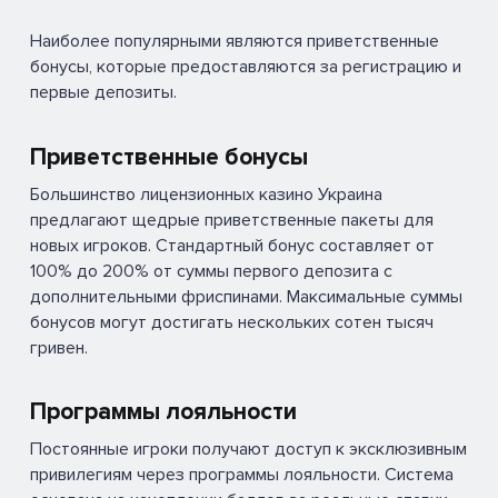
Наиболее популярными являются приветственные
бонусы, которые предоставляются за регистрацию и
первые депозиты.
Приветственные бонусы
Большинство лицензионных казино Украина
предлагают щедрые приветственные пакеты для
новых игроков. Стандартный бонус составляет от
100% до 200% от суммы первого депозита с
дополнительными фриспинами. Максимальные суммы
бонусов могут достигать нескольких сотен тысяч
гривен.
Программы лояльности
Постоянные игроки получают доступ к эксклюзивным
привилегиям через программы лояльности. Система