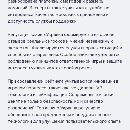
разнообразие платежных методов и размеры
комиссий. Эксперты также учитывают удобство
интерфейса, качество мобильных приложений и
доступность службы поддержки.
Репутация казино Украина формируется на основе
отзывов реальных игроков и мнений независимых
экспертов. Анализируются случаи спорных ситуаций и
способы их разрешения. Особое внимание уделяется
соблюдению принципов ответственной игры и защите
интересов уязвимых категорий игроков.
При составлении рейтинга учитываются инновации в
игровом процессе, такие как live-дилеры, VR-
технологии и геймификация. Современные игроки
ценят не только безопасность, но и качество
развлечений. Топ казино Украина регулярно
обновляют свои предложения и внедряют новые
технологии для улучшения пользовательского опыта.