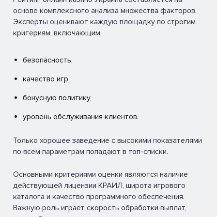
основе комплексного анализа множества факторов.
Эксперты оценивают каждую площадку по строгим
критериям, включающим:
безопасность,
качество игр,
бонусную политику,
уровень обслуживания клиентов.
Только хорошее заведение с высокими показателями
по всем параметрам попадают в топ-списки.
Основными критериями оценки являются наличие
действующей лицензии КРАИЛ, широта игрового
каталога и качество программного обеспечения.
Важную роль играет скорость обработки выплат,