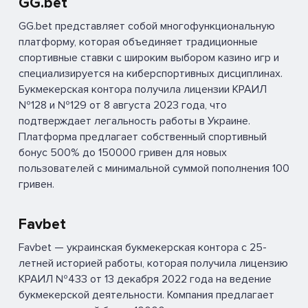
GG.bet
GG.bet представляет собой многофункциональную
платформу, которая объединяет традиционные
спортивные ставки с широким выбором казино игр и
специализируется на киберспортивных дисциплинах.
Букмекерская контора получила лицензии КРАИЛ
№128 и №129 от 8 августа 2023 года, что
подтверждает легальность работы в Украине.
Платформа предлагает собственный спортивный
бонус 500% до 150000 гривен для новых
пользователей с минимальной суммой пополнения 100
гривен.
Favbet
Favbet — украинская букмекерская контора с 25-
летней историей работы, которая получила лицензию
КРАИЛ №433 от 13 декабря 2022 года на ведение
букмекерской деятельности. Компания предлагает