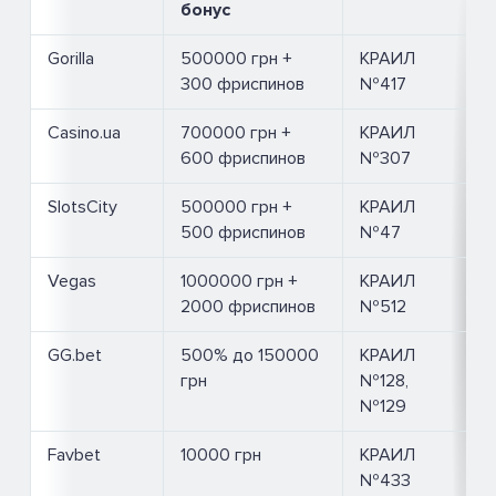
бонус
Gorilla
500000 грн +
КРАИЛ
300 фриспинов
№417
Casino.ua
700000 грн +
КРАИЛ
600 фриспинов
№307
SlotsCity
500000 грн +
КРАИЛ
500 фриспинов
№47
Vegas
1000000 грн +
КРАИЛ
2000 фриспинов
№512
GG.bet
500% до 150000
КРАИЛ
грн
№128,
№129
Favbet
10000 грн
КРАИЛ
№433