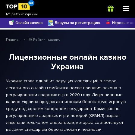
№1 рейтинг Украины
Онлайн казино
Бонусы за регистрацию
Игровые ав
Главная
»
🎰 Рейтинг казино
Лицензионные онлайн казино
Украина
Украина стала одной из ведущих юрисдикций в сфере
легального онлайн-гемблинга после принятия закона о
регулировании азартных игр в 2020 году. Лицензионные
казино Украина предлагают игрокам безопасную игровую
среду под строгим контролем государства. Комиссия по
регулированию азартных игр и лотерей (КРАИЛ) выдает
лицензии только тем операторам, которые соответствуют
высоким стандартам безопасности и честности.