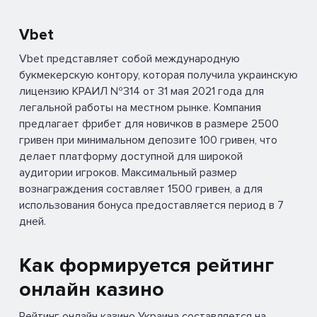
Vbet
Vbet представляет собой международную
букмекерскую контору, которая получила украинскую
лицензию КРАИЛ №314 от 31 мая 2021 года для
легальной работы на местном рынке. Компания
предлагает фрибет для новичков в размере 2500
гривен при минимальном депозите 100 гривен, что
делает платформу доступной для широкой
аудитории игроков. Максимальный размер
вознаграждения составляет 1500 гривен, а для
использования бонуса предоставляется период в 7
дней.
Как формируется рейтинг
онлайн казино
Рейтинг онлайн казино Украина составляется на