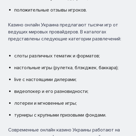
положительные отзывы игроков.
Казино онлайн Украина предлагают тысячи игр от
ведущих мировых провайдеров. В каталогах
представлены следующие категории развлечений:
слоты различных тематик и форматов;
настольные игры (рулетка, блэкджек, баккара);
live с настоящими дилерами;
видеопокер и его разновидности;
лотереи и мгновенные игры;
турниры с крупными призовыми фондами.
Современные онлайн казино Украины работают на