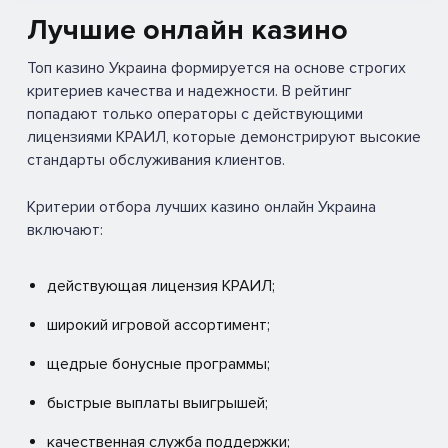
Лучшие онлайн казино
Топ казино Украина формируется на основе строгих
критериев качества и надежности. В рейтинг
попадают только операторы с действующими
лицензиями КРАИЛ, которые демонстрируют высокие
стандарты обслуживания клиентов.
Критерии отбора лучших казино онлайн Украина
включают:
действующая лицензия КРАИЛ;
широкий игровой ассортимент;
щедрые бонусные программы;
быстрые выплаты выигрышей;
качественная служба поддержки;