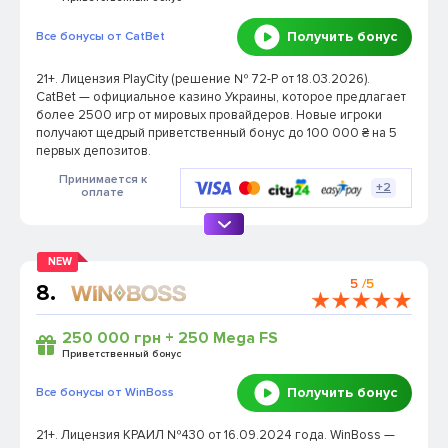
Получить бонус
Все бонусы от CatBet
21+. Лицензия PlayCity (решение № 72-Р от 18.03.2026).
CatBet — официальное казино Украины, которое предлагает
более 2500 игр от мировых провайдеров. Новые игроки
получают щедрый приветственный бонус до 100 000 ₴ на 5
первых депозитов.
Принимается к
+2
оплате
NEW
5
/5
8.
250 000 грн + 250 Mega FS
Приветственный бонус
Получить бонус
Все бонусы от WinBoss
21+. Лицензия КРАИЛ №430 от 16.09.2024 года. WinBoss —