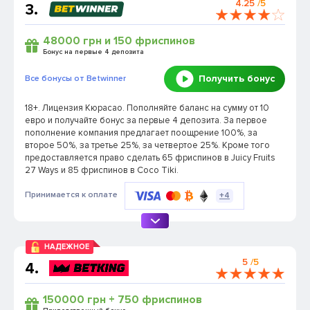
4.25
/5
3.
48000 грн и 150 фриспинов
Бонус на первые 4 депозита
Получить бонус
Все бонусы от Betwinner
18+. Лицензия Кюрасао. Пополняйте баланс на сумму от 10
евро и получайте бонус за первые 4 депозита. За первое
пополнение компания предлагает поощрение 100%, за
второе 50%, за третье 25%, за четвертое 25%. Кроме того
предоставляется право сделать 65 фриспинов в Juicy Fruits
27 Ways и 85 фриспинов в Coco Tiki.
Принимается к оплате
+4
НАДЕЖНОЕ
5
/5
4.
150000 грн + 750 фриспинов