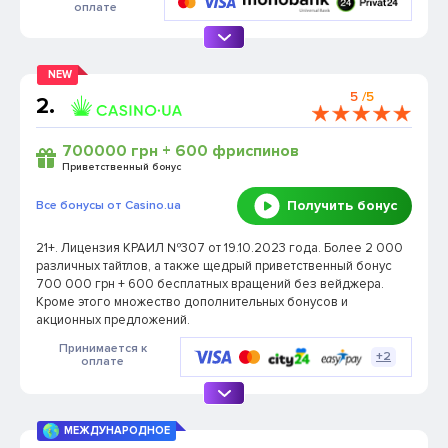
оплате
NEW
5
/5
2.
700000 грн + 600 фриспинов
Приветственный бонус
Получить бонус
Все бонусы от Casino.ua
21+. Лицензия КРАИЛ №307 от 19.10.2023 года. Более 2 000
различных тайтлов, а также щедрый приветственный бонус
700 000 грн + 600 бесплатных вращений без вейджера.
Кроме этого множество дополнительных бонусов и
акционных предложений.
Принимается к
+2
оплате
МЕЖДУНАРОДНОЕ