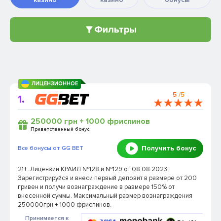
Фильтры
ЛИЦЕНЗИОННОЕ
5
/5
1.
250000 грн + 1000 фриспинов
Приветственный бонус
Получить бонус
Все бонусы от GG BET
21+. Лицензии КРАИЛ №128 и №129 от 08.08.2023.
Зарегистрируйся и внеси первый депозит в размере от 200
гривен и получи вознаграждение в размере 150% от
внесенной суммы. Максимальный размер вознаграждения
250000грн + 1000 фриспинов.
Принимается к