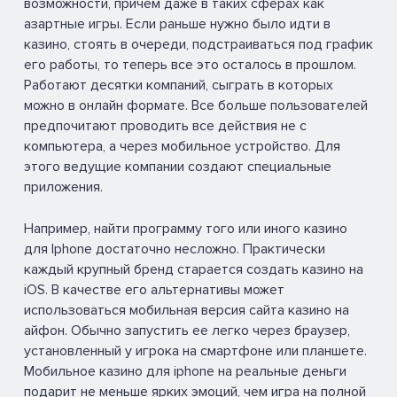
возможности, причем даже в таких сферах как
азартные игры. Если раньше нужно было идти в
казино, стоять в очереди, подстраиваться под график
его работы, то теперь все это осталось в прошлом.
Работают десятки компаний, сыграть в которых
можно в онлайн формате. Все больше пользователей
предпочитают проводить все действия не с
компьютера, а через мобильное устройство. Для
этого ведущие компании создают специальные
приложения.
Например, найти программу того или иного казино
для Iphone достаточно несложно. Практически
каждый крупный бренд старается создать казино на
iOS. В качестве его альтернативы может
использоваться мобильная версия сайта казино на
айфон. Обычно запустить ее легко через браузер,
установленный у игрока на смартфоне или планшете.
Мобильное казино для iphone на реальные деньги
подарит не меньше ярких эмоций, чем игра на полной