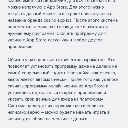
казино имеется приложение для iOS, то скачать его
можно напрямую с App Store. Для этого нужно
открыть данный маркет и в строке поиска указать
название бренда casino app ios. После этого система
переместит игрока на страницу, где и находится
нужная ему программа. Скачать программу для
казино с App Store легко, как и любое другое
приложение.
Обычно у них простые технические параметры. Это
позволяет установить программу даже на далеко не
самый современный гаджет. Настройка, чаще всего,
выполняется автоматически. После того как удалось
скачать программу онлайн казино из App Store и
установить ее, остается открыть приложение и
указать свои данные для входа на платформу.
Система проведет их верификацию и если все
написано верно – можно будет начинать играть в
казино для iphone на реальные деньги.