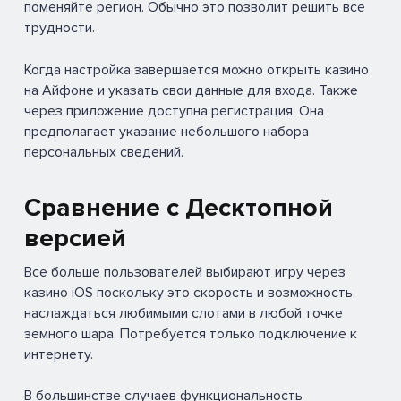
поменяйте регион. Обычно это позволит решить все
трудности.
Когда настройка завершается можно открыть казино
на Айфоне и указать свои данные для входа. Также
через приложение доступна регистрация. Она
предполагает указание небольшого набора
персональных сведений.
Сравнение с Десктопной
версией
Все больше пользователей выбирают игру через
казино iOS поскольку это скорость и возможность
наслаждаться любимыми слотами в любой точке
земного шара. Потребуется только подключение к
интернету.
В большинстве случаев функциональность