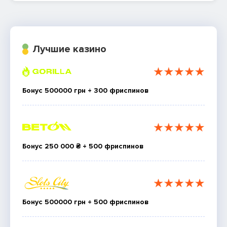
Лучшие казино
Бонус 500000 грн + 300 фриспинов
Бонус 250 000 ₴ + 500 фриспинов
Бонус 500000 грн + 500 фриспинов