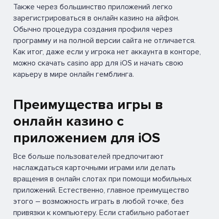
Также через большинство приложений легко
зарегистрироваться в онлайн казино на айфон.
Обычно процедура создания профиля через
программу и на полной версии сайта не отличается.
Как итог, даже если у игрока нет аккаунта в конторе,
можно скачать casino app для iOS и начать свою
карьеру в мире онлайн гемблинга.
Преимущества игры в
онлайн казино с
приложением для iOS
Все больше пользователей предпочитают
наслаждаться карточными играми или делать
вращения в онлайн слотах при помощи мобильных
приложений. Естественно, главное преимущество
этого – возможность играть в любой точке, без
привязки к компьютеру. Если стабильно работает