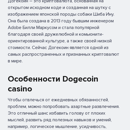
Догекоин – это криптовалюта, основанная на
открытом исходном коде и созданная на шутку с
изображением японской породы собаки Шиба Ину.
Она была создана в 2013 году бывшим инженером
Adobe Билли Маркусом и стала популярной
благодаря своей дружелюбной и комьюнити-
ориентированной культуре, а также своей низкой
стоимости. Сейчас Догекоин является одной из
самых распространенных и признанных криптовалют
в мире.
Особенности Dogecoin
casino
Чтобы отвлечься от ежедневных обязанностей,
проблем, можно попробовать азартные развлечения.
Это отличный шанс избавить голову от плохих
мыслей, развить ряд полезных навыков и умений,
например, логическое мышление, усидчивость,