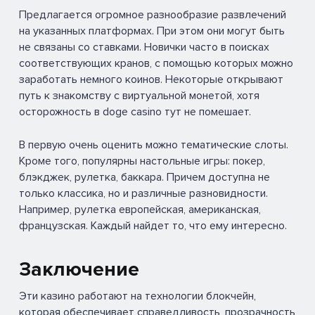
Предлагается огромное разнообразие развлечений
на указанных платформах. При этом они могут быть
не связаны со ставками. Новички часто в поисках
соответствующих кранов, с помощью которых можно
заработать немного коинов. Некоторые открывают
путь к знакомству с виртуальной монетой, хотя
осторожность в doge casino тут не помешает.
В первую очень оценить можно тематические слоты.
Кроме того, популярны настольные игры: покер,
блэкджек, рулетка, баккара. Причем доступна не
только классика, но и различные разновидности.
Например, рулетка европейская, американская,
французская. Каждый найдет то, что ему интересно.
Заключение
Эти казино работают на технологии блокчейн,
которая обеспечивает справедливость, прозрачность