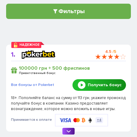
Фильтры
НАДЕЖНОЕ
4.5
/5
1.
100000 грн + 500 фриспинов
Приветственный бонус
Получить бонус
Все бонусы от Pokerbet
18+. Пополняйте баланс на сумму от 113 грн, укажите промокод
получайте бонус в компании. Казино предоставляет
вознаграждение, которое можно вложить в новые игры.
Принимается к оплате
+4