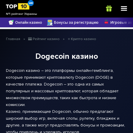
№1 рейтинг Украины
Онлайн казино
Бонусы за регистрацию
Игровые ав
Главная
»
🎰 Рейтинг казино
»
⭐ Крипто казино
Dogecoin казино
Dogecoin казино – это платформы онлайн-гемблинга,
которые принимают криптовалюту Dogecoin (DOGE) в
качестве платежа. Dogecoin – это одна из самых
популярных и массовых криптовалют, которая обладает
множеством преимуществ, таких как быстрота и низкие
комиссии.
Казино, принимающие Dogecoin, обычно предлагают
широкий выбор игр, включая слоты, рулетку, блэкджек и
другие, а также могут предоставлять бонусы и промоакции,
чтобы привлечь и удержать игроков.