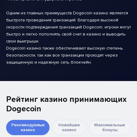
Одним из главных преимуществ Dogecoin казино является
быстрота проведения транзакций. Благодаря высокой
скорости подтверждения транзакций Dogecoin, игроки могут
быстро и легко пополнять свой счет в казино и выводить
свои выигрыши.
Dogecoin казино также обеспечивают высокую степень
безопасности, так как все транзакции проходят через
защищенную и надежную сеть блокчейн.
Рейтинг казино принимающих
Dogecoin
Рекомендуемые
Новейшие
Максимальные
казино
казино
бонусы