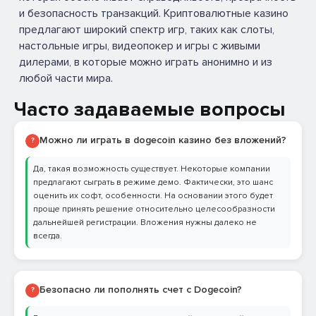
и безопасность транзакций. Криптовалютные казино
предлагают широкий спектр игр, таких как слоты,
настольные игры, видеопокер и игры с живыми
дилерами, в которые можно играть анонимно и из
любой части мира.
Часто задаваемые вопросы
Можно ли играть в dogecoin казино без вложений?
?
Да, такая возможность существует. Некоторые компании
предлагают сыграть в режиме демо. Фактически, это шанс
оценить их софт, особенности. На основании этого будет
проще принять решение относительно целесообразности
дальнейшей регистрации. Вложения нужны далеко не
всегда.
Безопасно ли пополнять счет с Dogecoin?
?