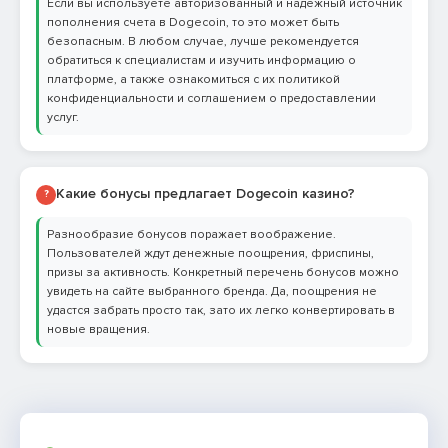
Если вы используете авторизованный и надежный источник
пополнения счета в Dogecoin, то это может быть
безопасным. В любом случае, лучше рекомендуется
обратиться к специалистам и изучить информацию о
платформе, а также ознакомиться с их политикой
конфиденциальности и соглашением о предоставлении
услуг.
Какие бонусы предлагает Dogecoin казино?
?
Разнообразие бонусов поражает воображение.
Пользователей ждут денежные поощрения, фриспины,
призы за активность. Конкретный перечень бонусов можно
увидеть на сайте выбранного бренда. Да, поощрения не
удастся забрать просто так, зато их легко конвертировать в
новые вращения.