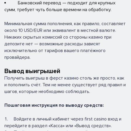
Банковский перевод — подходит для крупных
сумм, требует чуть больше времени на обработку.
Минимальная сумма пополнения, как правило, составляет
около 10 USD/EUR или эквивалент в местной валюте.
Никаких скрытых комиссий со стороны казино при
депозите нет — возможные расходы зависят
исключительно от тарифов вашего платёжного
провайдера.
Вывод выигрышей
Получить выигрыш в ферст казино столь же просто, как
и пополнить счёт. Тем не менее существует ряд правил и
шагов, которые необходимо соблюдать.
Пошаговая инструкция по выводу средств:
Войдите в личный кабинет через first casino вход и
перейдите в раздел «Касса» или «Вывод средств».