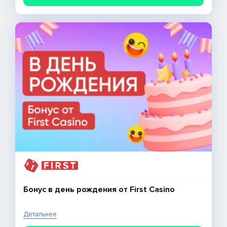
Бонус в день рождения от First Casino
Детальнее