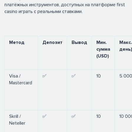
платёжных инструментов, доступных на платформе first
casino играть с реальными ставками.
Метод
Депозит
Вывод
Мин.
Макс.
сумма
день
(USD)
Visa /
✅
✅
10
5 00
Mastercard
Skrill /
✅
✅
10
10 00
Neteller