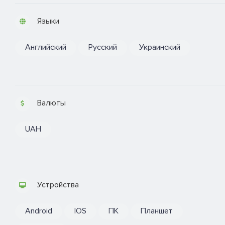
Языки
Английский
Русский
Украинский
Валюты
UAH
Устройства
Android
IOS
ПК
Планшет