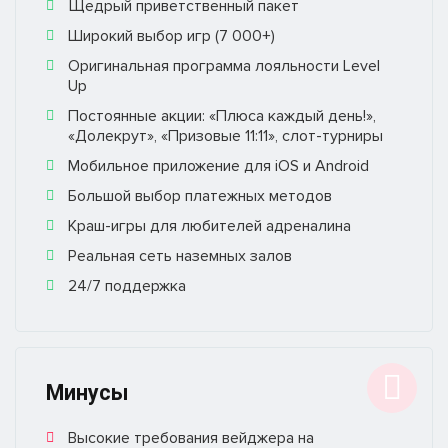
Щедрый приветственный пакет
Широкий выбор игр (7 000+)
Оригинальная программа лояльности Level
Up
Постоянные акции: «Плюса каждый день!»,
«Долекрут», «Призовые 11:11», слот-турниры
Мобильное приложение для iOS и Android
Большой выбор платежных методов
Краш-игры для любителей адреналина
Реальная сеть наземных залов
24/7 поддержка
Минусы
Высокие требования вейджера на