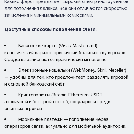
Казино ферст предлагает широкий спектр инструментов
для пополнения баланса. Все они отличаются скоростью
зачисления и минимальными комиссиями.
Доступные способы пополнения счёта:
Банковские карты (Visa / Mastercard) —
классический вариант, привычный большинству игроков.
Средства зачисляются практически мгновенно.
Электронные кошельки (WebMoney, Skrill, Neteller)
— удобны для тех, кто предпочитает разделять игровой
и основной банковский счёт.
Криптовалюты (Bitcoin, Ethereum, USDT) —
анонимный и быстрый способ, популярный среди
опытных игроков.
Мобильные платежи — пополнение через
операторов связи, актуально для мобильной аудитории.