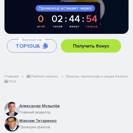
Промокод истекает через:
0
02
44
53
дней
часов
минут
секунд
Бонусный код
ТОР10UA
Получить бонус
Главная
»
🎰 Рейтинг казино
»
Бонусы, промокоды и акции Казино
🎰 First
Александр Музылёв
Главный редактор
Максим Титаренко
Проверка фактов