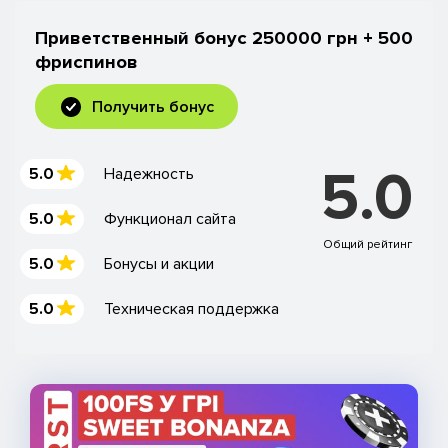
Приветственный бонус 250000 грн + 500
фриспинов
Получить бонус
5.0
5.0
Надежность
5.0
Функционал сайта
Общий рейтинг
5.0
Бонусы и акции
5.0
Техническая поддержка