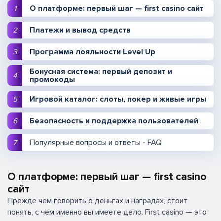
О платформе: первый шаг — first casino сайт
Платежи и вывод средств
Программа лояльности Level Up
Бонусная система: первый депозит и
промокоды
Игровой каталог: слоты, покер и живые игры
Безопасность и поддержка пользователей
Популярные вопросы и ответы - FAQ
О платформе: первый шаг — first casino
сайт
Прежде чем говорить о деньгах и наградах, стоит
понять, с чем именно вы имеете дело. First casino — это