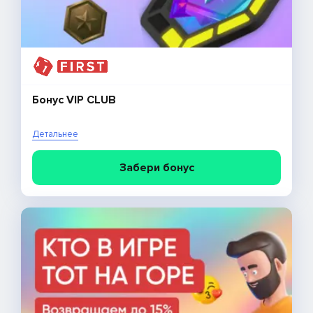
Бонус VIP CLUB
Детальнее
Забери бонус