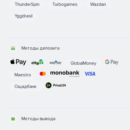
ThunderSpin
Turbogames
Wazdan
Yggdrasil
Методы депозита
GlobalMoney
Maestro
Ощадбанк
Методы вывода