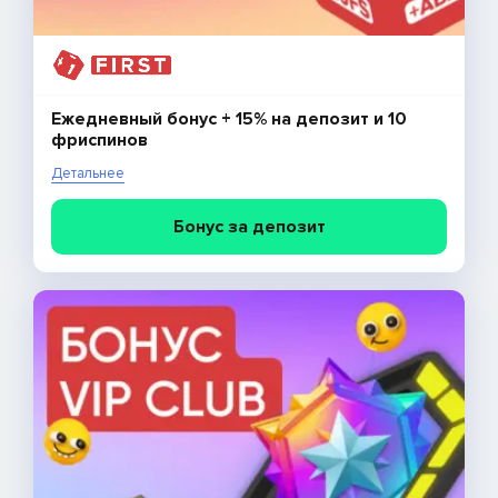
Ежедневный бонус + 15% на депозит и 10
фриспинов
Детальнее
Бонус за депозит