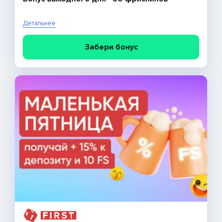
Детальнее
Забери бонус