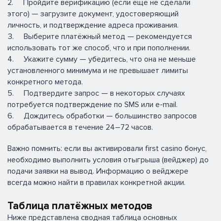
Пройдите верификацию (если ещё не сделали
этого) — загрузите документ, удостоверяющий
личность, и подтверждение адреса проживания.
Выберите платёжный метод — рекомендуется
использовать тот же способ, что и при пополнении.
Укажите сумму — убедитесь, что она не меньше
установленного минимума и не превышает лимиты
конкретного метода.
Подтвердите запрос — в некоторых случаях
потребуется подтверждение по SMS или e-mail.
Дождитесь обработки — большинство запросов
обрабатывается в течение 24–72 часов.
Важно помнить: если вы активировали first casino бонус,
необходимо выполнить условия отыгрыша (вейджер) до
подачи заявки на вывод. Информацию о вейджере
всегда можно найти в правилах конкретной акции.
Таблица платёжных методов
Ниже представлена сводная таблица основных