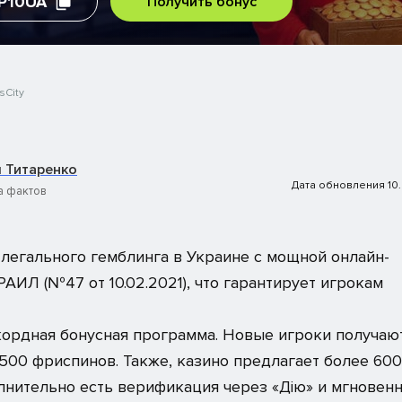
Р10UA
Получить бонус
sСity
 Титаренко
Дата обновления 10
а фактов
нт легального гемблинга в Украине с мощной онлайн-
АИЛ (№47 от 10.02.2021), что гарантирует игрокам
екордная бонусная программа. Новые игроки получаю
500 фриспинов. Также, казино предлагает более 60
лнительно есть верификация через «Дію» и мгновен