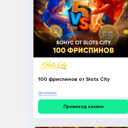
100 фриспинов от Slots City
Детальнее
Промокод казино