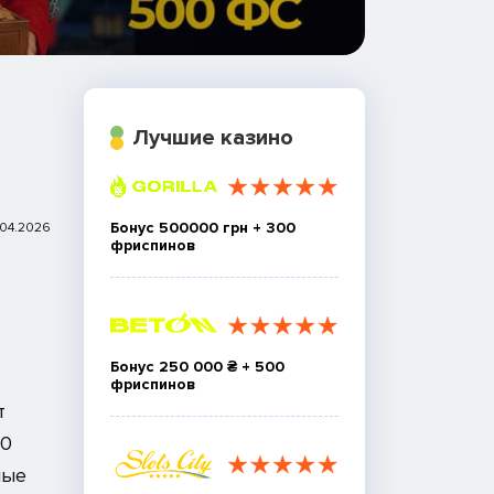
Лучшие казино
Бонус 500000 грн + 300
.04.2026
фриспинов
Бонус 250 000 ₴ + 500
фриспинов
т
00
ные