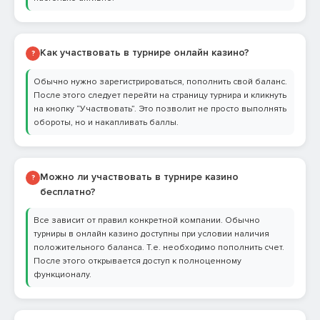
Как участвовать в турнире онлайн казино?
?
Обычно нужно зарегистрироваться, пополнить свой баланс.
После этого следует перейти на страницу турнира и кликнуть
на кнопку “Участвовать”. Это позволит не просто выполнять
обороты, но и накапливать баллы.
Можно ли участвовать в турнире казино
?
бесплатно?
Все зависит от правил конкретной компании. Обычно
турниры в онлайн казино доступны при условии наличия
положительного баланса. Т.е. необходимо пополнить счет.
После этого открывается доступ к полноценному
функционалу.