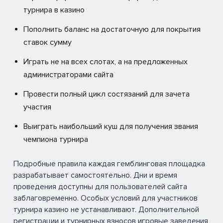
турнира в казино
Пополнить баланс на достаточную для покрытия
ставок сумму
Играть не на всех слотах, а на предложенных
администраторами сайта
Провести полный цикл состязаний для зачета
участия
Выиграть наибольший куш для получения звания
чемпиона турнира
Подробные правила каждая гемблинговая площадка
разрабатывает самостоятельно. Дни и время
проведения доступны для пользователей сайта
заблаговременно. Особых условий для участников
турнира казино не устанавливают. Дополнительной
регистрации и турнирных взносов игровые заведения