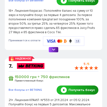
Получить бонус
Все бонусы от Betwinner
18+. Лицензия Кюрасао. Пополняйте баланс на сумму от 10
евро и получайте бонус за первые 4 депозита. За первое
пополнение компания предлагает поощрение 100%, за
второе 50%, за третье 25%, за четвертое 25%. Кроме того
предоставляется право сделать 65 фриспинов в Juicy Fruits
27 Ways и 85 фриспинов в Coco Tiki.
Принимается к оплате
+4
НАДЕЖНОЕ
5
/5
7.
150000 грн + 750 фриспинов
Приветственный бонус
Получить бонус
Все бонусы от BETKING
21+. Лицензия КРАИЛ №559 от 21.11.2024 от 05.12.2024.
Получайте бонус на первые 5 депозитов. Максимальное