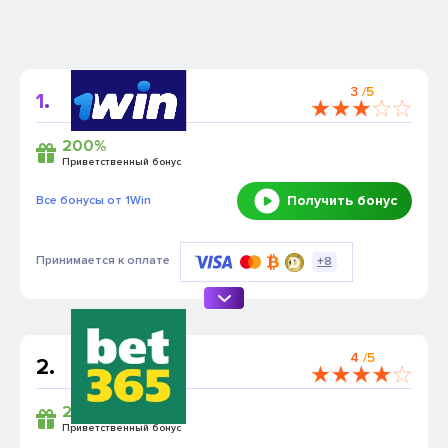
3
/5
1.
200%
Приветственный бонус
Получить бонус
Все бонусы от 1Win
Принимается к оплате
+8
4
/5
2.
200$+100%
Приветственный бонус