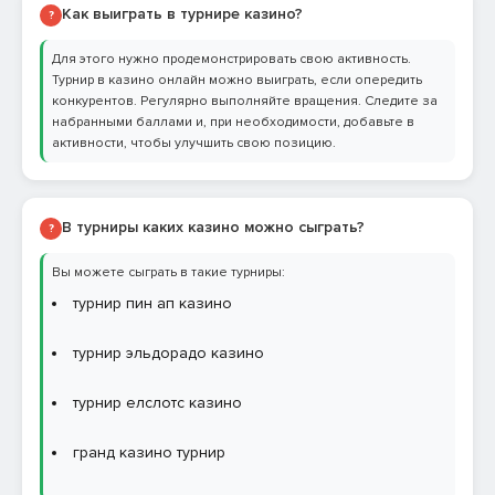
Как выиграть в турнире казино?
?
Для этого нужно продемонстрировать свою активность.
Турнир в казино онлайн можно выиграть, если опередить
конкурентов. Регулярно выполняйте вращения. Следите за
набранными баллами и, при необходимости, добавьте в
активности, чтобы улучшить свою позицию.
В турниры каких казино можно сыграть?
?
Вы можете сыграть в такие турниры:
турнир пин ап казино
турнир эльдорадо казино
турнир елслотс казино
гранд казино турнир