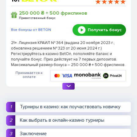
250 000 ₴ + 500 фриспинов
Приветственный бонус
Получить бонус
Все бонусы от BETON
21+. Лицензия КРАИЛ № 364 (выдана 20 ноября 2023 г.,
обновлена ​​решением № 323 от 20 июня 2024 г.)
Регистрируйтесь в казино BetOn, пополняйте баланс и
получайте бонус. Приз действует на 7 первых депозитов.
Максимальный размер бонуса – 250 000 ₴ + 500 фриспинов.
Принимается к
оплате
Турниры в казино: как поучаствовать новичку
Как выбрать в онлайн-казино турниры
Заключение