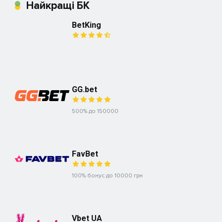
Найкращі БК
BetKing
GG.bet
500% до 150000
FavBet
100% бонус до 10000 грн
Vbet UA