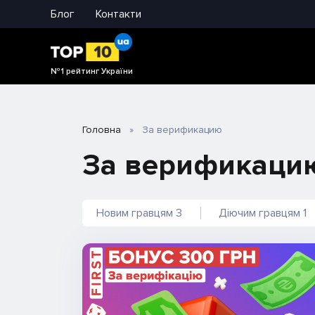
Блог
Контакти
№1 рейтинг України
Головна
»
За верификацию
За верификаци
Новим гравцям
3
Діючим гравцям
1