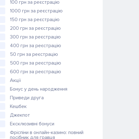
100 грн за реєстрацію
1000 грн за реєстрацію
150 грн за реєстрацію
200 грн за реєстрацію
300 грн за реєстрацію
400 грн за реєстрацію
50 грн за реєстрацію
500 грн за реєстрацію
600 грн за реєстрацію
Акції
Бонус у день народження
Приведи друга
Кешбек
Джекпот
Ексклюзивні бонуси
Фріспіни в онлайн-казино: повний
посібник для гравця