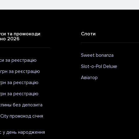
си та промокоди
Слоти
ино 2026
Sweet bonanza
си за реєстрацію
Slot-o-Pol Deluxe
 грн за реєстрацію
Авіатор
грн за реєстрацію
грн за реєстрацію
пины без депозита
 City промокод січня
6
с у день народження