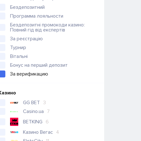
Бездепозитний
Программа лояльности
Бездепозитні промокоди казино:
Повний гід від експертів
За реєстрацію
Турнир
Вітальні
Бонус на перший депозит
За верификацию
Казино
GG BET
3
Casino.ua
7
BETKING
6
Казино Вегас
4