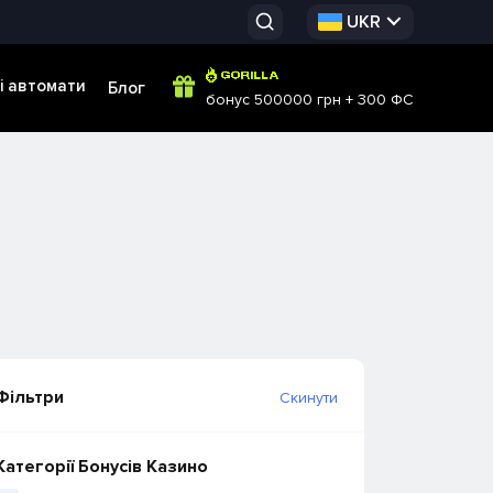
UKR
ві автомати
Блог
бонус 500000 грн + 300 ФС
Фільтри
Скинути
Категорії Бонусів Казино