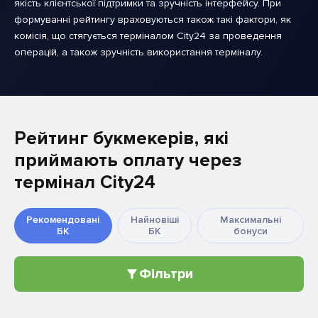
якість клієнтської підтримки та зручність інтерфейсу. При
формуванні рейтингу враховуються також такі фактори, як
комісія, що стягується терміналом City24 за проведення
операцій, а також зручність використання терміналу.
Рейтинг букмекерів, які
приймають оплату через
термінал City24
Рекомендовані
Найновіші
Максимальні
БК
БК
бонуси
Фільтри