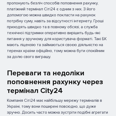
пропонують безліч способів поповнення рахунку,
платіжний термінал Сіті24 є одним з них. З його
допомогою можна швидко покласти на рахунок
потрібну суму, навіть за відсутності інтернету. Гроші
приходять швидко та в повному обсязі, а служба
технічної підтримки оперативно вирішить будь-які
питання у зручному для користувача форматі. Такі БК
мають ліцензію та займаються своєю діяльністю на
теренах країни офіційно, тому можна бути спокійним
за долю свого виграшу.
Переваги та недоліки
поповнення рахунку через
термінал City24
Компанія Сіті24 має найбільшу мережу терміналів в
Україні, тому вони поширені повсюдно, що дуже
зручно. Досить часто можна зустріти подібні агрегати