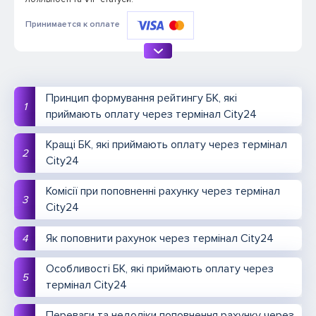
Принимается к оплате
Принцип формування рейтингу БК, які
приймають оплату через термінал City24
Кращі БК, які приймають оплату через термінал
City24
Комісії при поповненні рахунку через термінал
City24
Як поповнити рахунок через термінал City24
Особливості БК, які приймають оплату через
термінал City24
Переваги та недоліки поповнення рахунку через