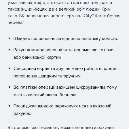
у магазинах, кафе, аптеках та торгових центрах, а
також інших місцях, де є великий обіг людей. Крім
того, БК поповнення через термінал City24 має безліч
переваг:
Швидке поповнення за відносно невелику комісію.
Рахунок можна поповнити за допомогою готівки
або банківської картки.
Сенсорний екран та зручне меню роблять процес
поповнення швидким та зручним.
Всі платіжні операції захищені шифруванням, тому
мають високий рівень безпеки.
Гроші дуже швидко зараховуються на вказаний
рахунок.
За допомогою терміналу можна поповнити рахунки