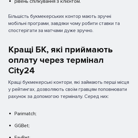
рівень спілкування з клієнтом.
Більшість букмекерських контор мають зручні
мобільні програми, завдяки чому робити ставки та
спостерігати за матчами дуже зручно.
Кращі БК, які приймають
оплату через термінал
City24
Кращі букмекерські контори, які займають перші місця
у рейтингах, дозволяють своїм гравцям поповнювати
рахунок за допомогою терміналу. Серед них:
Parimatch;
GGBet;
FavBet;