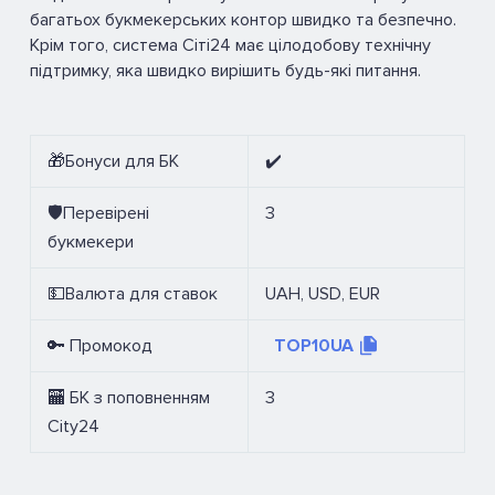
багатьох букмекерських контор швидко та безпечно.
Крім того, система Сіті24 має цілодобову технічну
підтримку, яка швидко вирішить будь-які питання.
🎁Бонуси для БК
✔️
🛡️Перевірені
3
букмекери
💵
Валюта для ставок
UAH, USD, EUR
🔑
Промокод
ТОР10UA
🏧 БК з поповненням
3
City24