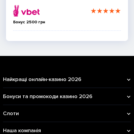
Бонус 2500 грн
Найкращі онлайн-казино 2026
Бонуси та промокоди казино 2026
Слоти
Наша компанія