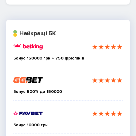
Найкращі БК
Бонус 150000 грн + 750 фріспінів
Бонус 500% до 150000
Бонус 10000 грн