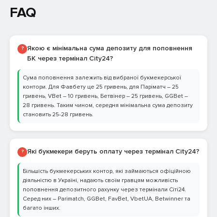
FAQ
Якою є мінімальна сума депозиту для поповнення
?
БК через термінал City24?
Сума поповнення залежить від вибраної букмекерської
контори. Для Фавбету це 25 гривень, для Паріматч – 25
гривень, VBet – 10 гривень, Бетвінер – 25 гривень, GGBet –
28 гривень. Таким чином, середня мінімальна сума депозиту
становить 25-28 гривень.
Які букмекери беруть оплату через термінал City24?
?
Більшість букмекерських контор, які займаються офіційною
діяльністю в Україні, надають своїм гравцям можливість
поповнення депозитного рахунку через термінали Сіті24.
Серед них – Parimatch, GGBet, FavBet, VbetUA, Betwinner та
багато інших.