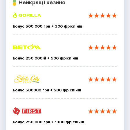
Найкращі казино
Бонус 500 000 грн + 300 фріспінів
Бонус 250 000 ₴ + 500 фріспінів
Бонус 500000 грн + 500 фріспінів
Бонус 250 000 грн + 1300 фріспінів