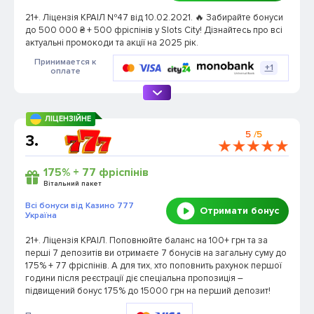
21+. Ліцензія КРАІЛ №47 від 10.02.2021. 🔥 Забирайте бонуси
до 500 000 ₴ + 500 фріспінів у Slots City! Дізнайтесь про всі
актуальні промокоди та акції на 2025 рік.
Принимается к
+1
оплате
ЛІЦЕНЗІЙНЕ
5
/5
3.
175% + 77 фріспінів
Вітальний пакет
Всі бонуси від Казино 777
Отримати бонус
Україна
21+. Ліцензія КРАІЛ. Поповнюйте баланс на 100+ грн та за
перші 7 депозитів ви отримаєте 7 бонусів на загальну суму до
175% + 77 фріспінів. А для тих, хто поповнить рахунок першої
години після реєстрації діє спеціальна пропозиція –
підвищений бонус 175% до 15000 грн на перший депозит!