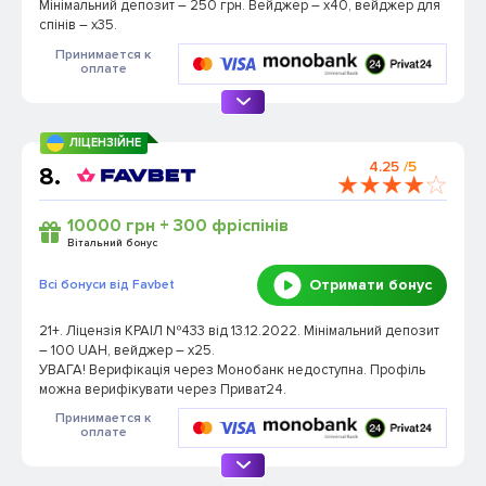
Мінімальний депозит – 250 грн. Вейджер – х40, вейджер для
спінів – х35.
Принимается к
оплате
ЛІЦЕНЗІЙНЕ
4.25
/5
8.
10000 грн + 300 фріспінів
Вітальний бонус
Отримати бонус
Всі бонуси від Favbet
21+. Ліцензія КРАІЛ №433 від 13.12.2022. Мінімальний депозит
– 100 UAH, вейджер – х25.
УВАГА! Верифікація через Монобанк недоступна. Профіль
можна верифікувати через Приват24.
Принимается к
оплате