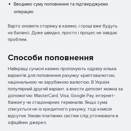
Вводимо суму поповнення та підтверджуємо
операцію.
Варто оновити сторінку в казино, і гроші вже будуть
на балансі. Дуже швидко, просто і процес не завдає
проблем.
Способи поповнення
Найкращі сучасні казино пропонують одразу кілька
варіантів для поповнення рахунку: криптовалютою,
національною чи зарубіжною валютою. В Україні
популярний другий варіант, а внести депозит можна за
допомогою: MasterCard, Visa, Google Pay, інтернет-
банкінгу чи стаціонарних терміналів. Якщо сума
списується не із кредитного рахунку, тоді комісія
відсутня. Умови платіжних систем слід уточнювати в
офіційних джерел.