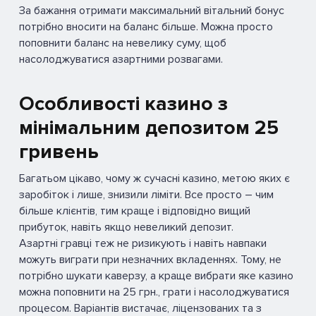
За бажання отримати максимальний вітальний бонус
потрібно вносити на баланс більше. Можна просто
поповнити баланс на невелику суму, щоб
насолоджуватися азартними розвагами.
Особливості казино з
мінімальним депозитом 25
гривень
Багатьом цікаво, чому ж сучасні казино, метою яких є
заробіток і лише, знизили ліміти. Все просто – чим
більше клієнтів, тим краще і відповідно вищий
прибуток, навіть якщо невеликий депозит.
Азартні гравці теж не ризикують і навіть навпаки
можуть виграти при незначних вкладеннях. Тому, не
потрібно шукати каверзу, а краще вибрати яке казино
можна поповнити на 25 грн., грати і насолоджуватися
процесом. Варіантів вистачає, ліцензованих та з