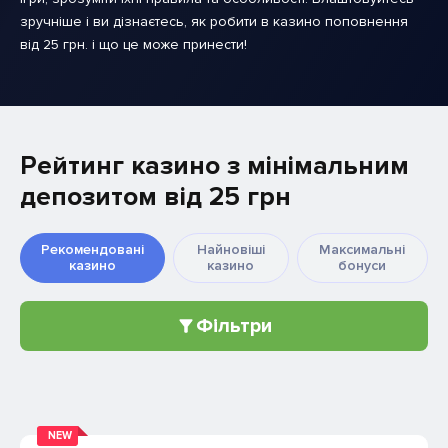
зручніше і ви дізнаєтесь, як робити в казино поповнення
від 25 грн. і що це може принести!
Рейтинг казино з мінімальним
депозитом від 25 грн
Рекомендовані
Найновіші
Максимальні
казино
казино
бонуси
Фільтри
NEW