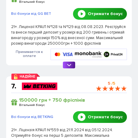
Вітальний бонус
Отримати бонус
Всі бонуси від GG BET
21+. Лицензії КРАІЛ №128 та №129 від 08.08.2023. Реєструйся
та внеси перший депозит у розмірі від 200 гривень і отримай
винагороду у розмірі 150% від внесеної суми. Максимальний
розмір винагороди 250000грн + 1000 фріспінів
Принимается к
оплате
НАДІЙНЕ
5
/5
7.
150000 грн + 750 фріспінів
Вітальний бонус
Отримати бонус
Всі бонуси від BETKING
21+. Ліцензія КРАІЛ №559 від 21.11.2024 від 05.12.2024.
Отримуйте бонус на перші 5 депозитів. Максимальна