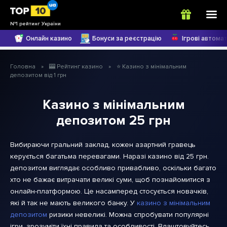
№1 рейтинг України
Онлайн казино
Бонуси за реєстрацію
Ігрові автома
Головна
»
🎰 Рейтинг казино
»
⭐ Казино з мінімальним
депозитом від 1 грн
Казино з мінімальним
депозитом 25 грн
Вибираючи гральний заклад, кожен азартний гравець
керується багатьма перевагами. Наразі казино від 25 грн.
депозитом виглядає особливо привабливо, оскільки багато
хто не бажає витрачати великі суми, щоб познайомитися з
онлайн-платформою. Це насамперед стосується новачків,
які й так не мають великого банку. У
казино з мінімальним
депозитом
ризики невеликі. Можна спробувати популярні
ігри, зрозуміти їхні правила та особливості. Влаштовуйтесь