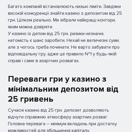
Багато компаній встановлюють низькі ліміти. Завдяки
високій конкуренції знайти казино з депозитом від 25
грн. Цілком реально. Ми зібрали найкращі контори,
яким можна довіряти.
У казино із депом від 25 грн. ризики незначні,
натомість є шанс заробити. Нехай не величезні суми,
але з чогось треба починати. Не варто забувати про
відповідальну гру, адже це правило №1 у будь-якій
справі і саме в азартних розвагах.
Переваги гри у казино з
мінімальним депозитом від
25 гривень
Сучасні казино від 25 грн. депозит дозволяють
відчути справжню атмосферу азартних розваг.
Головна перевага – мінімум вкладень при достатку
можливостей для збільшення капіталу.