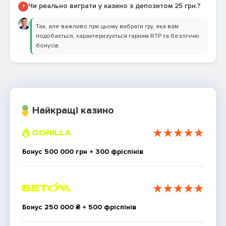
Чи реально виграти у казино з депозитом 25 грн.?
?
Так, але важливо при цьому вибрати гру, яка вам
подобається, характеризується гарним RTP та безліччю
бонусів.
Найкращі казино
Бонус 500 000 грн + 300 фріспінів
Бонус 250 000 ₴ + 500 фріспінів