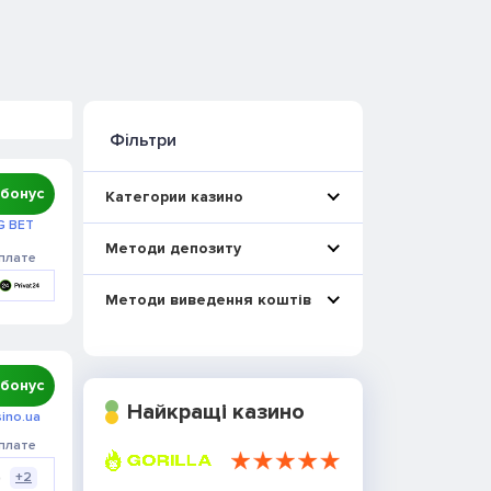
Фільтри
бонус
Категории казино
GG BET
Android
Binance
Bitcoin
Методи депозиту
плате
Казино Kyivstar
Adv cash
Apple Pay
Методи виведення коштів
Казино Monobank
Astro Pay
Банкомат
AdvCash
Apple pay
Казино PayPal
Банківський переказ
Binance
Binance
Bitcoin
Найкращі онлайн казино
бонус
Bitcoin
Bitcoin cash
ПриватБанк
Найкращі казино
Bitcoin Cash
Crypto Wallets
sino.ua
City 24
Dogecoin
Казино Skrill
Крипто казино
Dogecoin
ecoPayz
плате
Easy Pay
EasyPay
Dogecoin
Ethereum
+2
Ethereum
G-Pay