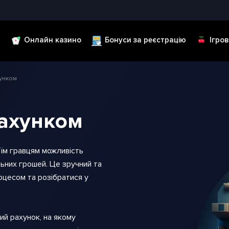
Онлайн казино
Бонуси за реєстрацію
Ігро
хунком
рахунком
їм гравцям можливість
льних грошей. Це зручний та
оцесом та розібратися у
ий рахунок, на якому