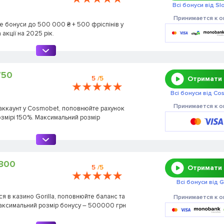
Всі бонуси від Sl
Принимается к о
те бонуси до 500 000 ₴ + 500 фріспінів у
 акції на 2025 рік.
750
5
/5
Отримати 
Всі бонуси від C
Принимается к о
аккаунт у Cosmobet, поповнюйте рахунок
озмірі 150%.
Максимальний розмір
 300
5
/5
Отримати 
Всі бонуси від Go
ся в казино Gorilla, поповнюйте баланс та
Принимается к о
 Максимальний розмір бонусу – 500000 грн