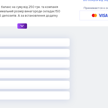
Всі бонуси від Su
 баланс на суму від 250 грн. та компанія
Принимается к о
ксимальний розмір винагороди складає 150
 5 депозитів. А за встановлення додатку