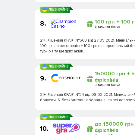
ЛІЦЕНЗІЙНЕ
100 грн + 100 
8.
Вітальний бонус
21+. Ліцензія КРАІЛ №603 від 27.09.2021. Мінімальн
100 грн за реєстрацію + 100 грн на персональний б
турнірів та щедрих акцій.
ЛІЦЕНЗІЙНЕ
150000 грн + 
9.
фріспінів
Вітальний бонус
21+. Ліцензія КРАІЛ №34 від 08.02.2021. Мінімальний
бонусом: 6. Безкоштовні обертання (за всі депозит
ЛІЦЕНЗІЙНЕ
до 150000 грн 
10.
фріспінів