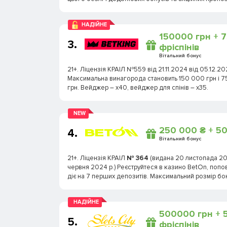
НАДІЙНЕ
150000 грн + 
3.
фріспінів
Вітальний бонус
21+. Ліцензія КРАІЛ №559 від 21.11.2024 від 05.12.2
Максимальна винагорода становить 150 000 грн і 7
грн. Вейджер – х40, вейджер для спінів – х35.
NEW
250 000 ₴ + 50
4.
Вітальний бонус
21+. Ліцензія КРАІЛ
№ 364
(видана 20 листопада 20
червня 2024 р.) Реєструйтеся в казино BetOn, попо
діє на 7 перших депозитів. Максимальний розмір бо
НАДІЙНЕ
500000 грн + 
5.
фріспінів