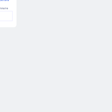
perGra
плате