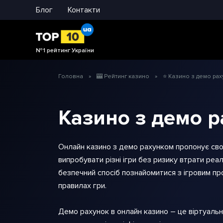
Блог
Контакти
№1 рейтинг України
Головна
»
🎰 Рейтинг казино
»
⭐ Казино з демо ра
Казино з демо 
Онлайн казино з демо рахунком пропонує сво
випробувати різні ігри без ризику втрати реа
безпечний спосіб познайомитися з ігровим пр
правилах гри.
Демо рахунок в онлайн казино – це віртуальн