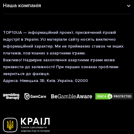
Наша компанія
TOP10UA — інформаційний проект, присвячений ігровій
індустрії в Україні. Усі матеріали сайту носять виключно
інформаційний характер. Ми не приймаємо ставок чи інших
платежів, пов’язаних з азартними іграми.
Важливо! Надмірне захоплення азартними іграми може
призвести до залежності! При перших ознаках проблеми
зверніться до фахівця.
Адреса: Німецька 3Б, Київ, Україна, 02000