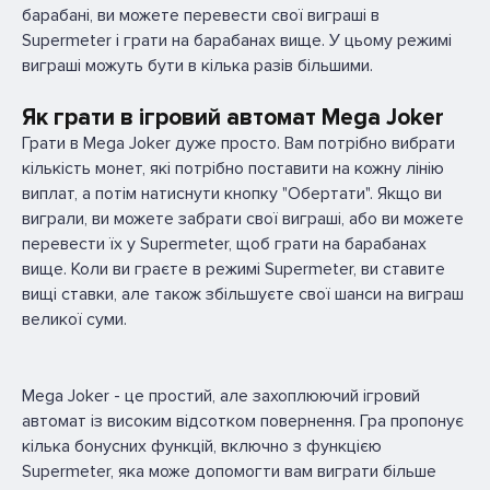
барабані, ви можете перевести свої виграші в
Supermeter і грати на барабанах вище. У цьому режимі
виграші можуть бути в кілька разів більшими.
Як грати в ігровий автомат Mega Joker
Грати в Mega Joker дуже просто. Вам потрібно вибрати
кількість монет, які потрібно поставити на кожну лінію
виплат, а потім натиснути кнопку "Обертати". Якщо ви
виграли, ви можете забрати свої виграші, або ви можете
перевести їх у Supermeter, щоб грати на барабанах
вище. Коли ви граєте в режимі Supermeter, ви ставите
вищі ставки, але також збільшуєте свої шанси на виграш
великої суми.
Mega Joker - це простий, але захоплюючий ігровий
автомат із високим відсотком повернення. Гра пропонує
кілька бонусних функцій, включно з функцією
Supermeter, яка може допомогти вам виграти більше