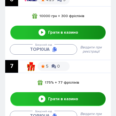
10000 грн + 300 фріспінів
Грати в казино
Бонусний код
Вводити при
ТОР10UA
реєстрації
7
5
0
175% + 77 фріспінів
Грати в казино
Бонусний код
Вводити при
ТОР10UA