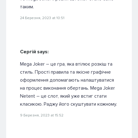
таким.
24 Березня, 2023 at 10:51
Сергiй says:
Mega Joker – це гра, яка втілює розкіш та
стиль. Прості правила та якісне графічне
оформлення допомагають налаштуватися
на процес виконання обертань. Mega Joker
Netent – це слот, який уже встиг стати
класикою. Раджу його скуштувати кожному.
9 Березня, 2023 at 15:52