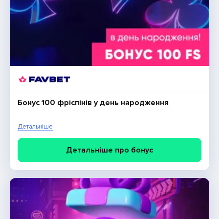
Бонус 100 фріспінів у день народження
100 фріспінів за підписку на Telegram канал
Детальніше
Детальніше
Детальніше про бонус
Забрати бонус