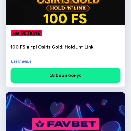
100 FS в грі Osiris Gold: Hold „n“ Link
Фріспіни за участь в опитуванні
Детальніше
Детальніше
Забери бонус
Забери бонус