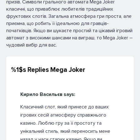
призів. Символи грального автомата Mega Joker
класичні, що приваблює любителів традиційних
фруктових слотів. Загальна атмосфера гри проста, але
приємна, що робить її ідеальною для гравців-
початківців. Якщо ви шукаєте простий та цікавий ігровий
автомат з високими шансами на виграш, то Mega Joker –
чудовий вибір для вас.
%1$s Replies Mega Joker
Кирило Васильєв says:
Класичний слот, який принесе до ваших
ігрових сесій атмосферу справжнього
казино. Люблю гру за її простоту та
унікальний стиль, який переносить мене
назад у часи старих казино. Якщо ви