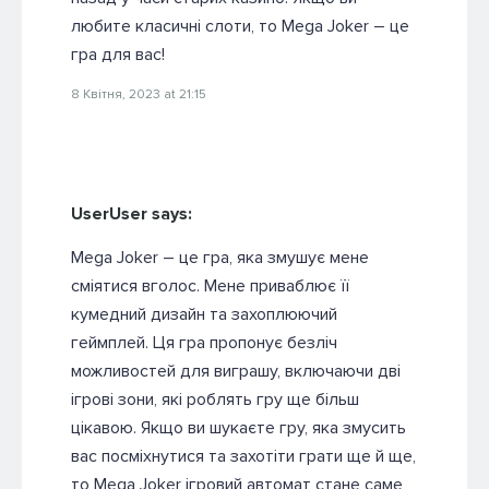
любите класичні слоти, то Mega Joker – це
гра для вас!
8 Квітня, 2023 at 21:15
UserUser says:
Mega Joker – це гра, яка змушує мене
сміятися вголос. Мене приваблює її
кумедний дизайн та захоплюючий
геймплей. Ця гра пропонує безліч
можливостей для виграшу, включаючи дві
ігрові зони, які роблять гру ще більш
цікавою. Якщо ви шукаєте гру, яка змусить
вас посміхнутися та захотіти грати ще й ще,
то Mega Joker ігровий автомат стане саме