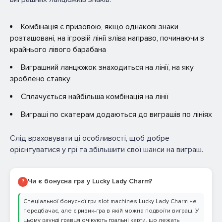
Комбінація є призовою, якщо однакові знаки
розташовані, на ігровій лінії зліва направо, починаючи з
крайнього лівого барабана
Виграшний ланцюжок знаходиться на лінії, на яку
зроблено ставку
Сплачується найбільша комбінація на лінії
Виграші по скатерам додаються до виграшів по лініях
Слід враховувати ці особливості, щоб добре
орієнтуватися у грі та збільшити свої шанси на виграш.
Чи є бонусна гра у Lucky Lady Charm?
?
Спеціальної бонусної гри slot machines Lucky Lady Charm не
передбачає, але є ризик-гра в якій можна подвоїти виграш. У
цьому раунді гравця очікують гральні карти, що лежать