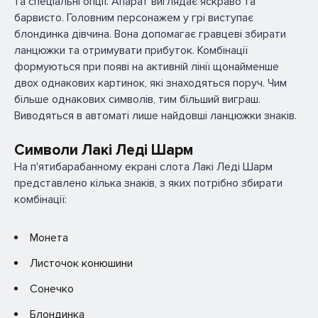
та спеціальні опції. Апарат виглядає яскраво та
барвисто. Головним персонажем у грі виступає
блондинка дівчина. Вона допомагає гравцеві збирати
ланцюжки та отримувати прибуток. Комбінації
формуються при появі на активній лінії щонайменше
двох однакових картинок, які знаходяться поруч. Чим
більше однакових символів, тим більший виграш.
Виводяться в автоматі лише найдовші ланцюжки знаків.
Символи Лакі Леді Шарм
На п'ятибарабанному екрані слота Лакі Леді Шарм
представлено кілька знаків, з яких потрібно збирати
комбінації:
Монета
Листочок конюшини
Сонечко
Блондинка