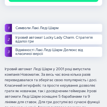
Символи Лакі Леді Шарм
Ігровий автомат Lucky Lady Charm. Стратегія
вдалої гри
Відмінності Лакі Леді Шарм Делюкс від
класичної версії
Ігровий автомат Леді Шарм у 2001 році випустила
компанія Новоматик. За весь час вона кілька разів
перевидавалася та зберігає свою популярність і досі.
Класичний інтерфейс та просте керування дозволяє
грати як новачкам, так і досвідченим геймерам. Ігрові
автомати Леді Шарм оснащені 5 барабанами та 9
лініями для ставок. Для гри доступні всі сучасні функції