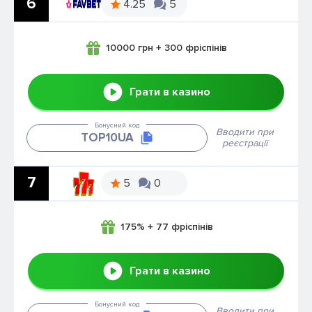
6
4.25
5
10000 грн + 300 фріспінів
Грати в казино
Бонусний код
Вводити при
ТОР10UA
реєстрації
7
5
0
175% + 77 фріспінів
Грати в казино
Бонусний код
Вводити при