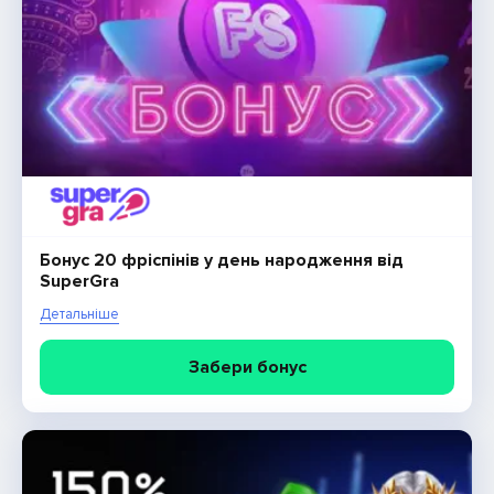
Бонус 20 фріспінів у день народження від
100 фріспінів від Slots City
SuperGra
Детальніше
Детальніше
Промокод казино
Забери бонус