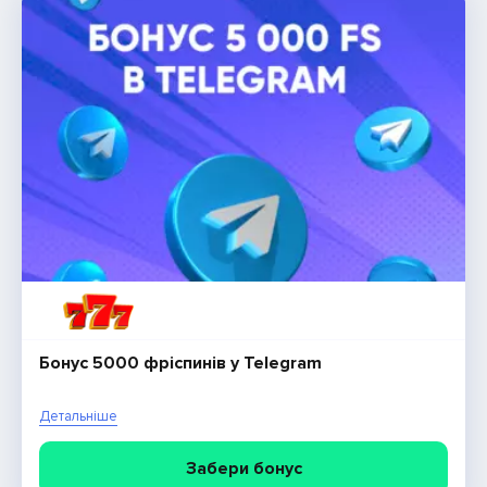
Бонус 5000 фріспинів у Telegram
500 грн за встановлення програми від
SuperGra
Детальніше
Детальніше
Забрати бонус
Забери бонус