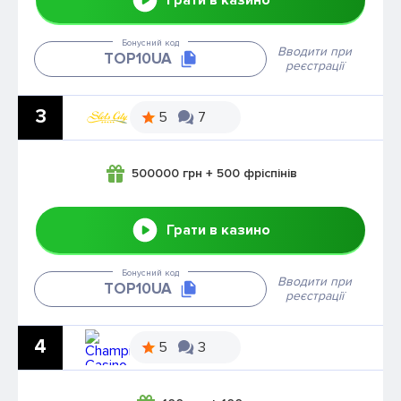
Бонусний код
Вводити при
ТОР10UA
реєстрації
3
5
7
500000 грн + 500 фріспінів
Грати в казино
Бонусний код
Вводити при
ТОР10UA
реєстрації
4
5
3