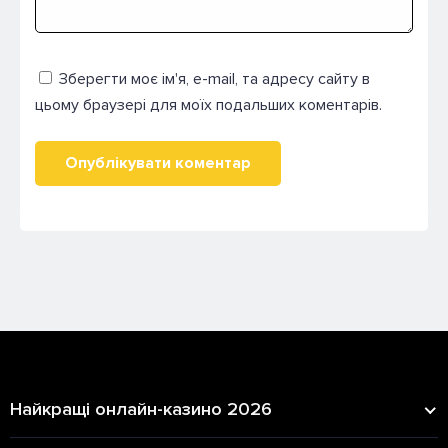
Зберегти моє ім'я, e-mail, та адресу сайту в
цьому браузері для моїх подальших коментарів.
Найкращі онлайн-казино 2026