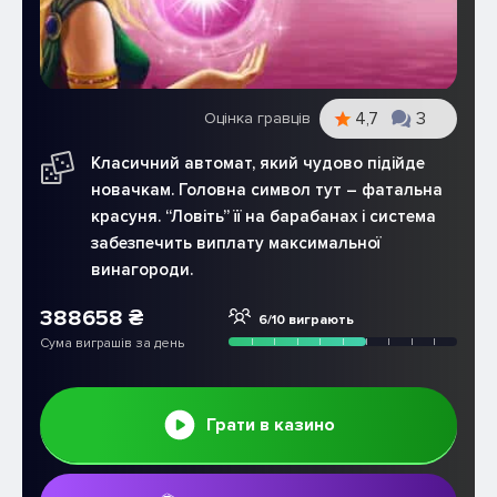
4,7
3
Оцінка гравців
Класичний автомат, який чудово підійде
новачкам.
Головна символ тут – фатальна
красуня.
“Ловіть” її на барабанах і система
забезпечить виплату максимальної
винагороди.
388658 ₴
6/10 виграють
Сума виграшів за день
Грати в казино