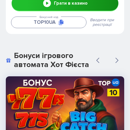
Грати в казино
Бонусний код
Вводити при
ТОР10UA
реєстрації
Бонуси ігрового
автомата Хот Фієста