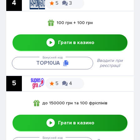
4
5
3
100 грн + 100 грн
Грати в казино
Бонусний код
Вводити при
ТОР10UA
реєстрації
5
5
4
до 150000 грн та 100 фріспінів
Грати в казино
Бонусний код