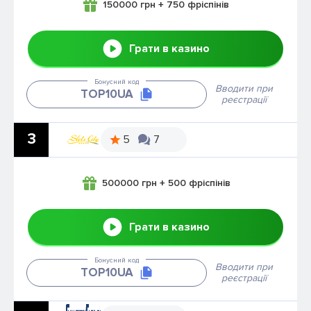
150000 грн + 750 фріспінів
Грати в казино
Бонусний код
Вводити при
ТОР10UA
реєстрації
3
5
7
500000 грн + 500 фріспінів
Грати в казино
Бонусний код
Вводити при
ТОР10UA
реєстрації