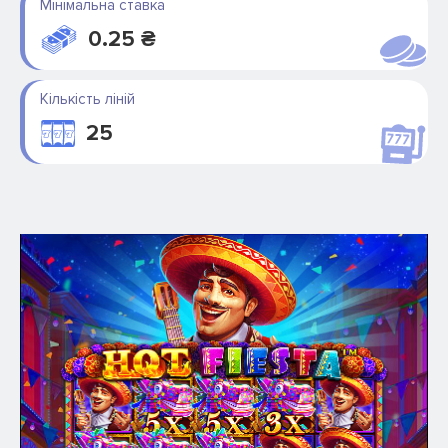
Мінімальна ставка
0.25 ₴
Кількість ліній
25