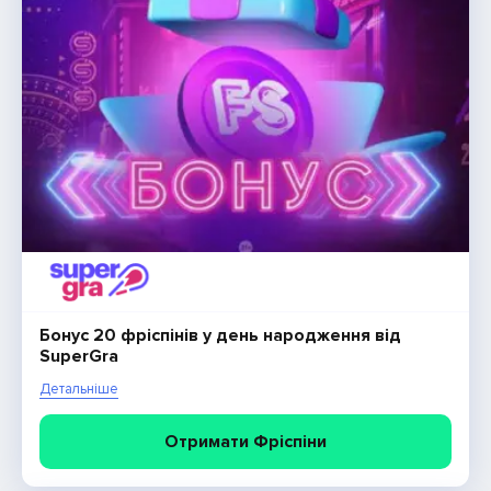
Бонус 20 фріспінів у день народження від
100 фріспінів від Slots City
SuperGra
Детальніше
Детальніше
Отримати Фріспіни
Промокод казино