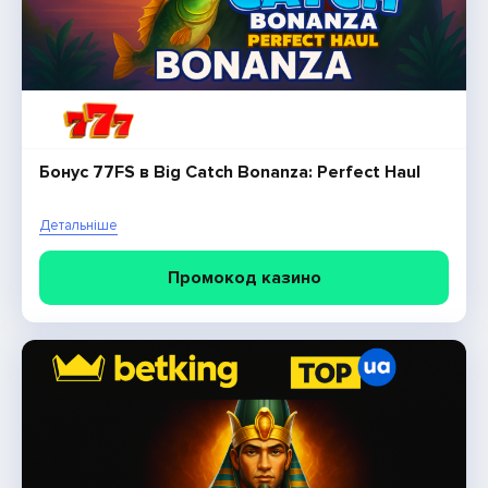
Бонус 77FS в Big Catch Bonanza: Perfect Haul
Приведи друга та отримай 500 грн
Детальніше
Детальніше
Бездепозитний бонус
Промокод казино