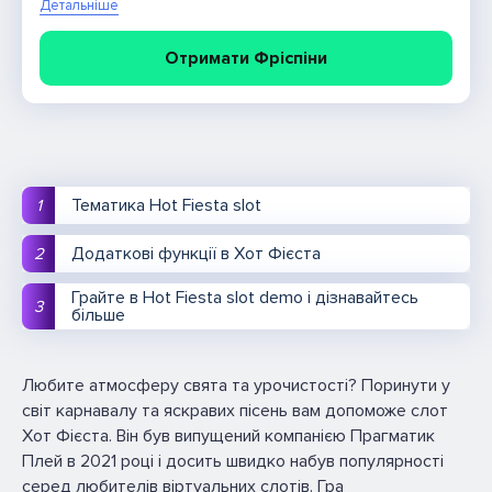
Детальніше
Детальніше
Отримати Фріспіни
Забрати бонус
Тематика Hot Fiesta slot
Додаткові функції в Хот Фієста
Грайте в Hot Fiesta slot demo і дізнавайтесь
більше
Любите атмосферу свята та урочистості? Поринути у
світ карнавалу та яскравих пісень вам допоможе слот
Хот Фієста. Він був випущений компанією Прагматик
Плей в 2021 році і досить швидко набув популярності
серед любителів віртуальних слотів. Гра