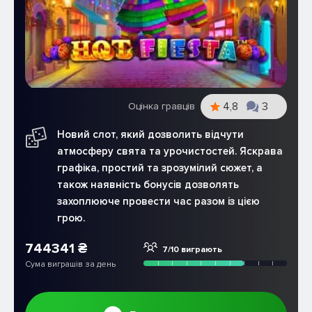
4,8
3
Оцінка гравців
Новий слот, який дозволить відчути
атмосферу свята та урочистостей.
Яскрава
графіка, простий та зрозумілий сюжет, а
також наявність бонусів дозволять
захоплююче провести час разом із цією
грою.
744341 ₴
7/10 виграють
Сума виграшів за день