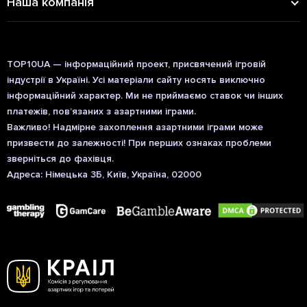
Наша компанія
TOP10UA — інформаційний проект, присвячений ігровій
індустрії в Україні. Усі матеріали сайту носять виключно
інформаційний характер. Ми не приймаємо ставок чи інших
платежів, пов’язаних з азартними іграми.
Важливо! Надмірне захоплення азартними іграми може
призвести до залежності! При перших ознаках проблеми
зверніться до фахівця.
Адреса: Німецька 3Б, Київ, Україна, 02000