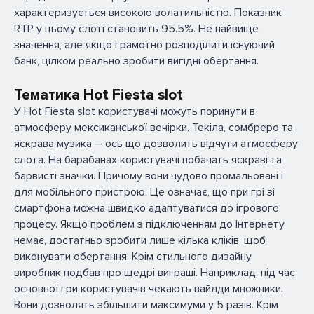
характеризується високою волатильністю. Показник
RTP у цьому слоті становить 95.5%. Не найвище
значення, але якщо грамотно розподілити існуючий
банк, цілком реально зробити вигідні обертання.
Тематика Hot Fiesta slot
У Hot Fiesta slot користувачі можуть поринути в
атмосферу мексиканської вечірки. Текіла, сомбреро та
яскрава музика – ось що дозволить відчути атмосферу
слота. На барабанах користувачі побачать яскраві та
барвисті значки. Причому вони чудово промальовані і
для мобільного пристрою. Це означає, що при грі зі
смартфона можна швидко адаптуватися до ігрового
процесу. Якщо проблем з підключенням до Інтернету
немає, достатньо зробити лише кілька кліків, щоб
виконувати обертання. Крім стильного дизайну
виробник подбав про щедрі виграші. Наприклад, під час
основної гри користувачів чекають вайлди множники.
Вони дозволять збільшити максимуми у 5 разів. Крім