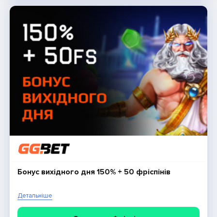
Бонус вихідного дня 150% + 50 фріспінів
25 фріспінів за встановлення програми Slots
City
Детальніше
Детальніше