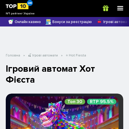
№1 рейтинг України
Онлайн казино
Бонуси за реєстрацію
Ігрові автома
Головна
»
🍒 Ігрові автомати
»
⭐ Hot Fiesta
Ігровий автомат Хот
Фієста
Топ 30
RTP 95.5%