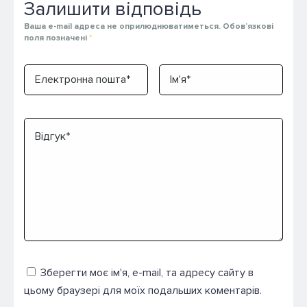
Залишити відповідь
Ваша e-mail адреса не оприлюднюватиметься.
Обов’язкові
поля позначені
*
Зберегти моє ім'я, e-mail, та адресу сайту в
цьому браузері для моїх подальших коментарів.