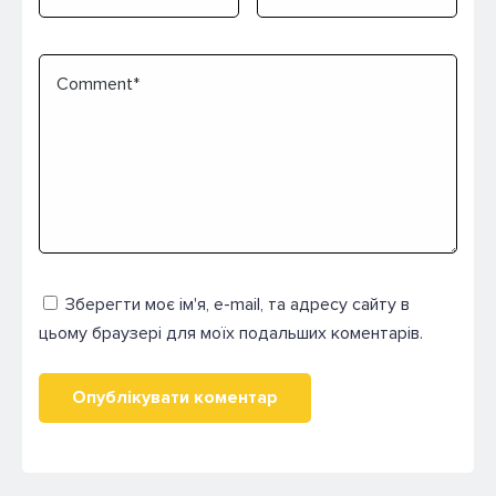
Зберегти моє ім'я, e-mail, та адресу сайту в
цьому браузері для моїх подальших коментарів.