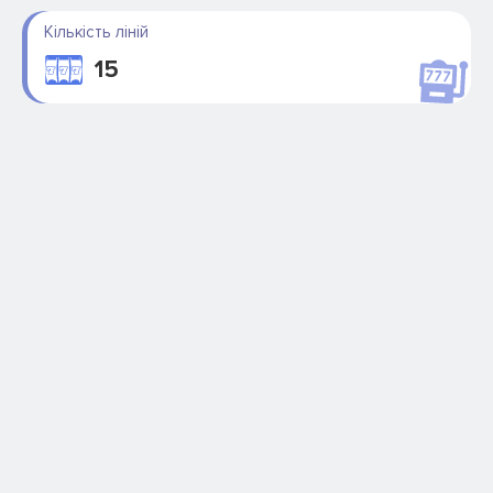
Кількість ліній
15