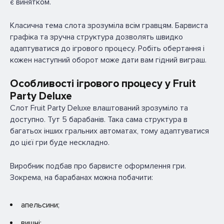
є винятком.
Класична тема слота зрозуміла всім гравцям. Барвиста
графіка та зручна структура дозволять швидко
адаптуватися до ігрового процесу. Робіть обертання і
кожен наступний оборот може дати вам гідний виграш.
Особливості ігрового процесу у Fruit
Party Deluxe
Слот Fruit Party Deluxe влаштований зрозуміло та
доступно. Тут 5 барабанів. Така сама структура в
багатьох інших гральних автоматах, тому адаптуватися
до цієї гри буде нескладно.
Виробник подбав про барвисте оформлення гри.
Зокрема, на барабанах можна побачити:
апельсини;
вишні;