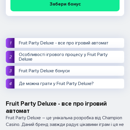
Забрати бонус
Забери бонус
Fruit Party Deluxe - все про ігровий автомат
Особливості ігрового процесу у Fruit Party
Deluxe
Fruit Party Deluxe бонуси
Де можна грати у Fruit Party Deluxe?
Fruit Party Deluxe - все про ігровий
автомат
Fruit Party Deluxe – це унікальна розробка від Champion
Casino. Даний бренд завжди радує цікавими іграм і ця не