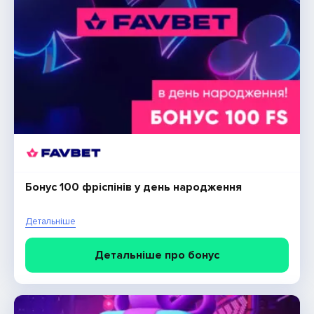
Бонус 100 фріспінів у день народження
100 фріспінів від Slots City
Детальніше
Детальніше
Детальніше про бонус
Промокод казино