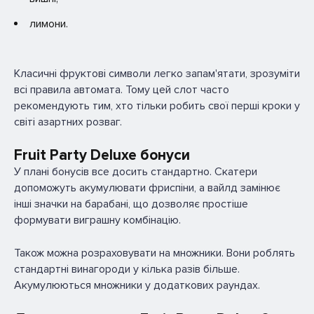
лимони.
Класичні фруктові символи легко запам'ятати, зрозуміти
всі правила автомата. Тому цей слот часто
рекомендують тим, хто тільки робить свої перші кроки у
світі азартних розваг.
Fruit Party Deluxe бонуси
У плані бонусів все досить стандартно. Скатери
допоможуть акумулювати фриспіни, а вайлд замінює
інші значки на барабані, що дозволяє простіше
формувати виграшну комбінацію.
Також можна розраховувати на множники. Вони роблять
стандартні винагороди у кілька разів більше.
Акумулюються множники у додаткових раундах.