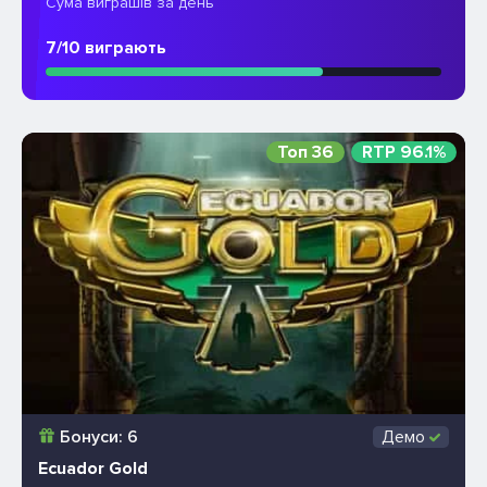
Сума виграшів за день
7/10 виграють
Топ 36
RTP 96.1%
Бонуси: 6
Демо
Ecuador Gold