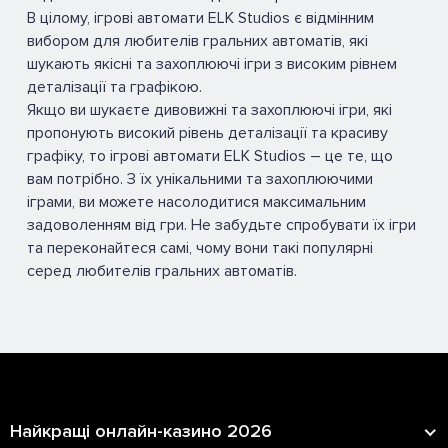
В цілому, ігрові автомати ELK Studios є відмінним
вибором для любителів гральних автоматів, які
шукають якісні та захоплюючі ігри з високим рівнем
деталізації та графікою.
Якщо ви шукаєте дивовижні та захоплюючі ігри, які
пропонують високий рівень деталізації та красиву
графіку, то ігрові автомати ELK Studios – це те, що
вам потрібно. З їх унікальними та захоплюючими
іграми, ви можете насолодитися максимальним
задоволенням від гри. Не забудьте спробувати їх ігри
та переконайтеся самі, чому вони такі популярні
серед любителів гральних автоматів.
Найкращі онлайн-казино 2026