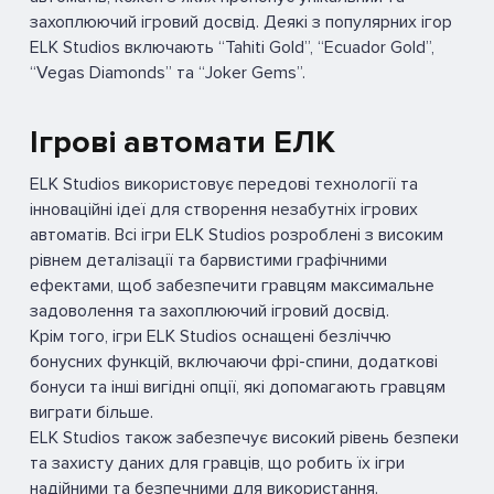
захоплюючий ігровий досвід. Деякі з популярних ігор
ELK Studios включають “Tahiti Gold”, “Ecuador Gold”,
“Vegas Diamonds” та “Joker Gems”.
Ігрові автомати ЕЛК
ELK Studios використовує передові технології та
інноваційні ідеї для створення незабутніх ігрових
автоматів. Всі ігри ELK Studios розроблені з високим
рівнем деталізації та барвистими графічними
ефектами, щоб забезпечити гравцям максимальне
задоволення та захоплюючий ігровий досвід.
Крім того, ігри ELK Studios оснащені безліччю
бонусних функцій, включаючи фрі-спини, додаткові
бонуси та інші вигідні опції, які допомагають гравцям
виграти більше.
ELK Studios також забезпечує високий рівень безпеки
та захисту даних для гравців, що робить їх ігри
надійними та безпечними для використання.