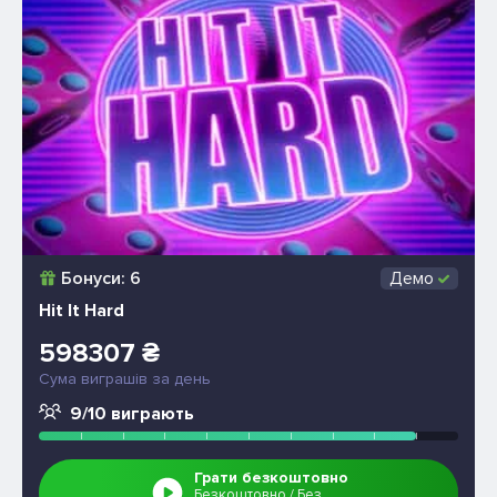
Бонуси: 6
Демо
Hit It Hard
598307 ₴
Сума виграшів за день
9/10 виграють
Грати безкоштовно
Безкоштовно / Без