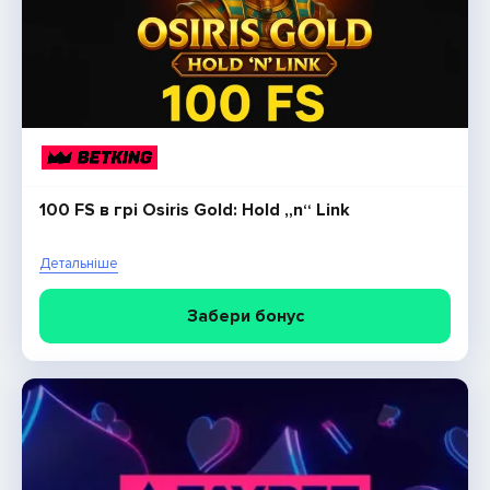
100 FS в грі Osiris Gold: Hold „n“ Link
Фріспіни за участь в опитуванні
Детальніше
Детальніше
Забери бонус
Забери бонус