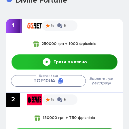
Divine Fortune
1
5
6
250000 грн + 1000 фріспінів
Грати в казино
Бонусний код
Вводити при
ТОР10UA
реєстрації
2
5
5
150000 грн + 750 фріспінів