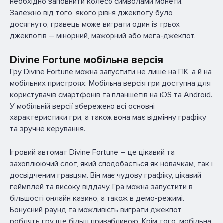
необхідно заповнити колесо символами монети.
Залежно від того, якого рівня джекпоту було
досягнуто, гравець може виграти один із трьох
джекпотів – мінорний, мажорний або мега-джекпот.
Divine Fortune мобільна версія
Гру Divine Fortune можна запустити не лише на ПК, а й на
мобільних пристроях. Мобільна версія гри доступна для
користувачів смартфонів та планшетів на iOS та Android.
У мобільній версії збережено всі основні
характеристики гри, а також вона має відмінну графіку
та зручне керування.
Ігровий автомат Divine Fortune – це цікавий та
захоплюючий слот, який сподобається як новачкам, так і
досвідченим гравцям. Він має чудову графіку, цікавий
геймплей та високу віддачу. Гра можна запустити в
більшості онлайн казино, а також в демо-режимі.
Бонусний раунд та можливість виграти джекпот
роблять гру ще більш привабливою. Крім того, мобільна