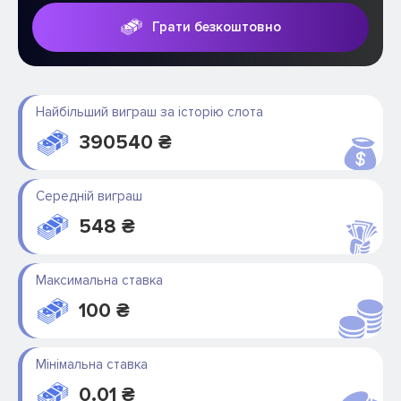
Грати безкоштовно
Найбільший виграш за історію слота
390540 ₴
Середній виграш
548 ₴
Максимальна ставка
100 ₴
Мінімальна ставка
0.01 ₴