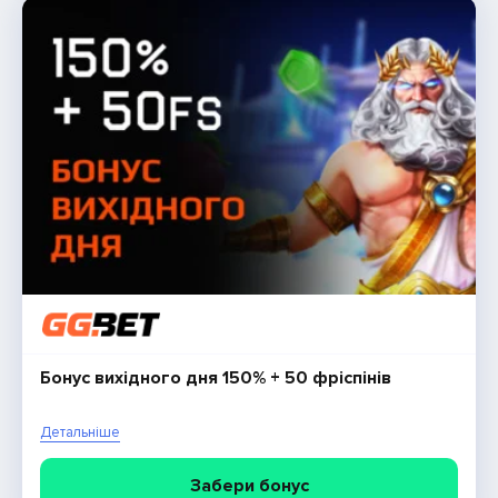
Бонус вихідного дня 150% + 50 фріспінів
25 фріспінів за встановлення програми Slots
City
Детальніше
Детальніше
Забрати бонус
Забери бонус