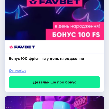
Бонус 100 фріспінів у день народження
100 фріспінів за підписку на Telegram канал
Детальніше
Детальніше
Детальніше про бонус
Забрати бонус