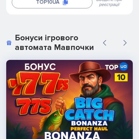
ТОР10UA
реєстрації
Бонуси ігрового
автомата Мавпочки