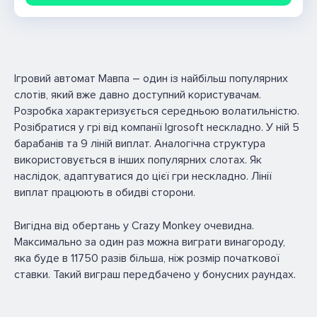
Ігровий автомат Мавпа – один із найбільш популярних
слотів, який вже давно доступний користувачам.
Розробка характеризується середньою волатильністю.
Розібратися у грі від компанії Igrosoft нескладно. У ній 5
барабанів та 9 ліній виплат. Аналогічна структура
використовується в інших популярних слотах. Як
наслідок, адаптуватися до цієї гри нескладно. Лінії
виплат працюють в обидві сторони.
Вигідна від обертань у Crazy Monkey очевидна.
Максимально за один раз можна виграти винагороду,
яка буде в 11750 разів більша, ніж розмір початкової
ставки. Такий виграш передбачено у бонусних раундах.