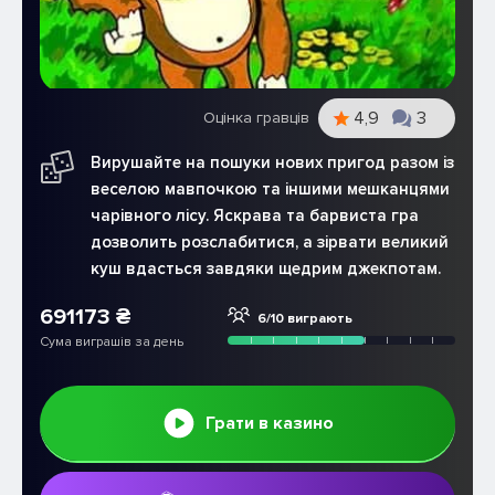
4,9
3
Оцінка гравців
Вирушайте на пошуки нових пригод разом із
веселою мавпочкою та іншими мешканцями
чарівного лісу.
Яскрава та барвиста гра
дозволить розслабитися, а зірвати великий
куш вдасться завдяки щедрим джекпотам.
691173 ₴
6/10 виграють
Сума виграшів за день
Грати в казино