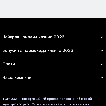
Найкращі онлайн-казино 2026
Бонуси та промокоди казино 2026
Слоти
Наша компанія
TOP10UA — інформаційний проект, присвячений ігровій
індустрії в Україні. Усі матеріали сайту носять виключно