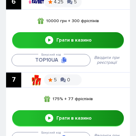
6
4.25
5
10000 грн + 300 фріспінів
Грати в казино
Бонусний код
Вводити при
ТОР10UA
реєстрації
7
5
0
175% + 77 фріспінів
Грати в казино
Бонусний код
Вводити при