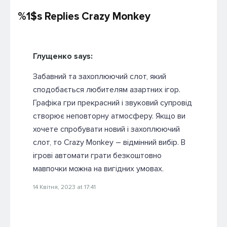
%1$s Replies Сrazy Monkey
Глущенко says:
Забавний та захоплюючий слот, який
сподобається любителям азартних ігор.
Графіка гри прекрасний і звуковий супровід
створює неповторну атмосферу. Якщо ви
хочете спробувати новий і захоплюючий
слот, то Crazy Monkey – відмінний вибір. В
ігрові автомати грати безкоштовно
мавпочки можна на вигідних умовах.
14 Квітня, 2023 at 17:41