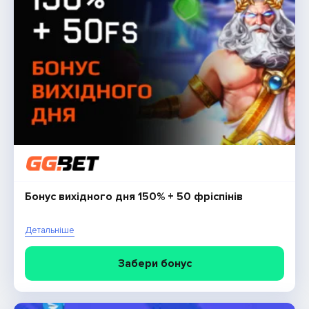
Бонус вихідного дня 150% + 50 фріспінів
25 фріспінів за встановлення програми Slots
City
Детальніше
Детальніше
Забрати бонус
Забери бонус