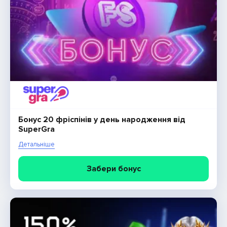
Бонус 20 фріспінів у день народження від
100 фріспінів від Slots City
SuperGra
Детальніше
Детальніше
Промокод казино
Забери бонус