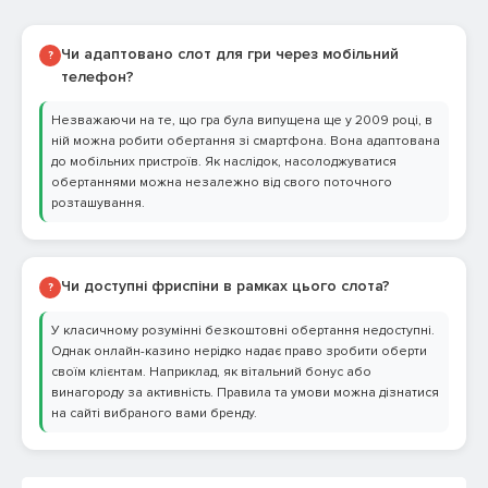
Чи адаптовано слот для гри через мобільний
?
телефон?
Незважаючи на те, що гра була випущена ще у 2009 році, в
ній можна робити обертання зі смартфона. Вона адаптована
до мобільних пристроїв. Як наслідок, насолоджуватися
обертаннями можна незалежно від свого поточного
розташування.
Чи доступні фриспіни в рамках цього слота?
?
У класичному розумінні безкоштовні обертання недоступні.
Однак онлайн-казино нерідко надає право зробити оберти
своїм клієнтам. Наприклад, як вітальний бонус або
винагороду за активність. Правила та умови можна дізнатися
на сайті вибраного вами бренду.