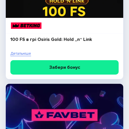
100 FS в грі Osiris Gold: Hold „n“ Link
Фріспіни за участь в опитуванні
Детальніше
Детальніше
Забери бонус
Забери бонус