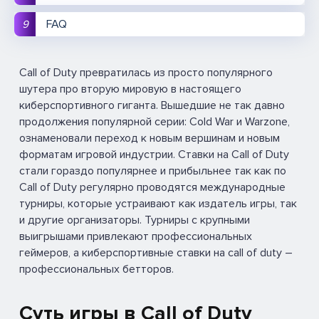
FAQ
Call of Duty превратилась из просто популярного
шутера про вторую мировую в настоящего
киберспортивного гиганта. Вышедшие не так давно
продолжения популярной серии: Cold War и Warzone,
ознаменовали переход к новым вершинам и новым
форматам игровой индустрии. Ставки на Call of Duty
стали гораздо популярнее и прибыльнее так как по
Call of Duty регулярно проводятся международные
турниры, которые устраивают как издатель игры, так
и другие организаторы. Турниры с крупными
выигрышами привлекают профессиональных
геймеров, а киберспортивные ставки на call of duty –
профессиональных бетторов.
Суть игры в Call of Duty