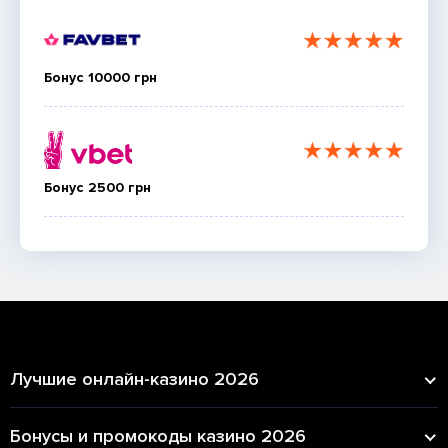
Бонус 10000 грн
Бонус 2500 грн
Лучшие онлайн-казино 2026
Бонусы и промокоды казино 2026