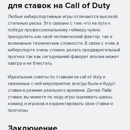
для ставок на Call of Duty
Любые киберспортивные игры отличаются высокой
степенью риска. Это связано с тем, что на пути к
победе профессиональному геймеру нужно
преодолеть как свой человеческий фактор, так и
возможные технические сложности. В связи с этим, в
киберспорте очень сложно делать предварительный
прогноз так как сегодняшний фаворит вполне может
завтра и не блистать.
Идеальным советы по ставкам на call of duty и
связанные с ней мероприятия, всегда были и будут
ставки в режиме реального времени. Делая Лайв
ставки, вы можете по ходу игры оценивать шансы
команд и игроков и корректировать свои ставки и
прогнозы.
Заключение