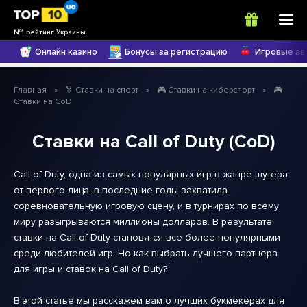
№1 рейтинг Украины
Онлайн казино
Бонусы за регистрацию
Игровые ав
Главная
»
🏅 Ставки на спорт
»
🎮 Ставки на киберспорт
»
🎮
Ставки на CoD
Ставки на Call of Duty (CoD)
Call of Duty, одна из самых популярных игр в жанре шутера
от первого лица, в последние годы захватила
соревновательную игровую сцену, и в турнирах по всему
миру разыгрываются миллионы долларов. В результате
ставки на Call of Duty становятся все более популярными
среди любителей игр. Но как выбрать лучшего партнера
для игры и ставок на Call of Duty?
В этой статье мы расскажем вам о лучших букмекерах для