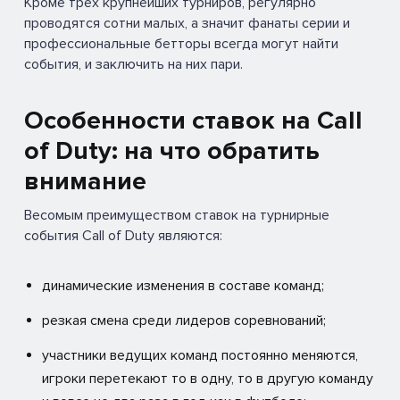
Кроме трех крупнейших турниров, регулярно
проводятся сотни малых, а значит фанаты серии и
профессиональные бетторы всегда могут найти
события, и заключить на них пари.
Особенности ставок на Call
of Duty: на что обратить
внимание
Весомым преимуществом ставок на турнирные
события Call of Duty являются:
динамические изменения в составе команд;
резкая смена среди лидеров соревнований;
участники ведущих команд постоянно меняются,
игроки перетекают то в одну, то в другую команду