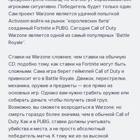
игроками ситуативно. Победитель будет только один.
Сам проект Warzone является удачной попыткой
Activision войти на рынок “королевских битв”
созданный Fortnite и PUBG. Сегодня Call of Duty
Warzone является одной из самый популярных “Battle
Royale”.
Ставки на Warzone сложнее, чем ставки на обычную
CD, подобно тому, как ставки на Fortnite могут быть
сложными. Сама игра берет геймплей Call of Duty и
привносит его в Battle Royale. Движок, перестрелки,
механика, оружие и предметы — все прямо из
основных игр. Однако вам нужно грабить оружие или
собирать деньги, чтобы получить свой груз.
Возможно, вы сможете возродиться в Warzone, но
смерть гораздо более значима, чем в обычной Call of
Duty. Как и в PUBG, ставки должны учитывать
убийства и места, а не просто абсолютный
победитель матча. К тому же из-за высокой