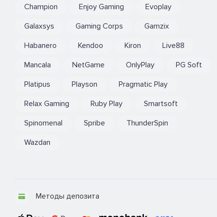
Champion
Enjoy Gaming
Evoplay
Galaxsys
Gaming Corps
Gamzix
Habanero
Kendoo
Kiron
Live88
Mancala
NetGame
OnlyPlay
PG Soft
Platipus
Playson
Pragmatic Play
Relax Gaming
Ruby Play
Smartsoft
Spinomenal
Spribe
ThunderSpin
Wazdan
Методы депозита