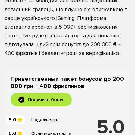
Prematch — молодий, але вже «заряджений»
легальний гравець, що влучно б’є блискавкою в
серце українського iGaming. Платформа
виставила арсенал із 5 000+ сертифікованих
слотів, live-рулеток і crash-ігор, а для новачків
підготувала цілий грім бонусів: до 200 000 ₴ +
400 фріспінів і бездеп «гроші за верифікацію».
Приветственный пакет бонусов до 200
000 грн + 400 фриспинов
Получить бонус
5.0
5.0
Надежность
5.0
Функционал сайта