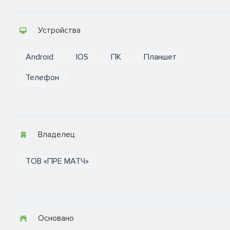
Устройства
Android
IOS
ПК
Планшет
Телефон
Владелец
ТОВ «ПРЕ МАТЧ»
Основано