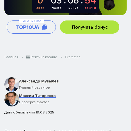
0
03
06
53
дней
часов
минут
секунд
Бонусный код
ТОР10UA
Получить бонус
Главная
»
🎰 Рейтинг казино
»
Prematch
Александр Музылёв
Главный редактор
Максим Титаренко
Проверка фактов
Дата обновления 19.08.2025