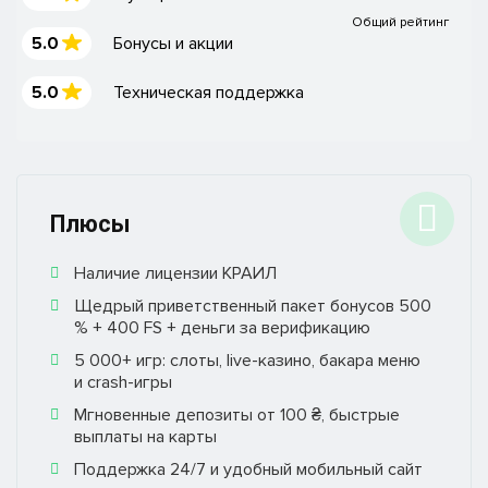
Общий рейтинг
5.0
Бонусы и акции
5.0
Техническая поддержка
Плюсы
Наличие лицензии КРАИЛ
Щедрый приветственный пакет бонусов 500
% + 400 FS + деньги за верификацию
5 000+ игр: слоты, live-казино, бакара меню
и crash-игры
Мгновенные депозиты от 100 ₴, быстрые
выплаты на карты
Поддержка 24/7 и удобный мобильный сайт