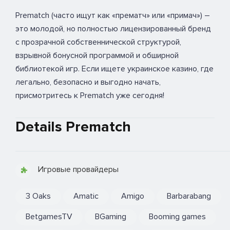
Prematch (часто ищут как «прематч» или «примач») –
это молодой, но полностью лицензированный бренд
с прозрачной собственнической структурой,
взрывной бонусной программой и обширной
библиотекой игр. Если ищете украинское казино, где
легально, безопасно и выгодно начать,
присмотритесь к Prematch уже сегодня!
Details Prematch
Игровые провайдеры
3 Oaks
Amatic
Amigo
Barbarabang
BetgamesTV
BGaming
Booming games