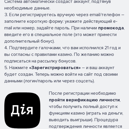
Система автоматически создаст аккаунт, подтянув
необходимые данные.
Если регистрируетесь вручную через email/телефон –
заполните короткую форму: укажите действующий e-
mail или номер, задайте пароль. При наличии
промокода
,
введите его в специальное поле (это может принести
дополнительный бонус).
Подтвердите галочками, что вам исполнился 21 год и
вы согласны с правилами казино. По желанию можно
подписаться на рассылку бонусов.
Нажмите
«Зарегистрироваться»
– и ваш аккаунт
будет создан. Теперь можно войти на сайт под своими
данными (логин/пароль или через соцсеть).
После регистрации необходимо
пройти верификацию личности
,
чтобы получить полный доступ к
функциям казино (играть на деньги,
выводить выигрыши). Процедура
подтверждения личности является