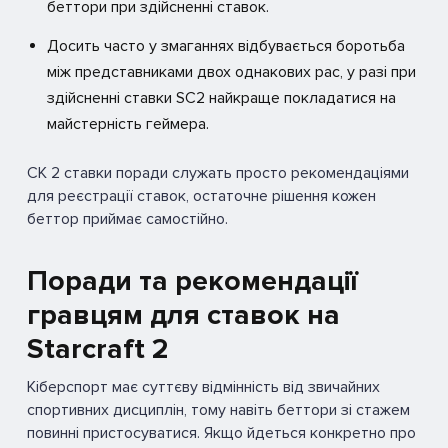
беттори при здійсненні ставок.
Досить часто у змаганнях відбувається боротьба
між представниками двох однакових рас, у разі при
здійсненні ставки SC2 найкраще покладатися на
майстерність геймера.
СК 2 ставки поради служать просто рекомендаціями
для реєстрації ставок, остаточне рішення кожен
беттор приймає самостійно.
Поради та рекомендації
гравцям для ставок на
Starcraft 2
Кіберспорт має суттєву відмінність від звичайних
спортивних дисциплін, тому навіть беттори зі стажем
повинні пристосуватися. Якщо йдеться конкретно про