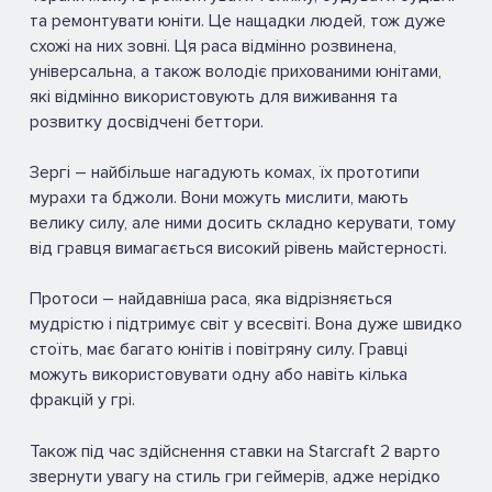
та ремонтувати юніти. Це нащадки людей, тож дуже
схожі на них зовні. Ця раса відмінно розвинена,
універсальна, а також володіє прихованими юнітами,
які відмінно використовують для виживання та
розвитку досвідчені беттори.
Зергі – найбільше нагадують комах, їх прототипи
мурахи та бджоли. Вони можуть мислити, мають
велику силу, але ними досить складно керувати, тому
від гравця вимагається високий рівень майстерності.
Протоси – найдавніша раса, яка відрізняється
мудрістю і підтримує світ у всесвіті. Вона дуже швидко
стоїть, має багато юнітів і повітряну силу. Гравці
можуть використовувати одну або навіть кілька
фракцій у грі.
Також під час здійснення ставки на Starcraft 2 варто
звернути увагу на стиль гри геймерів, адже нерідко