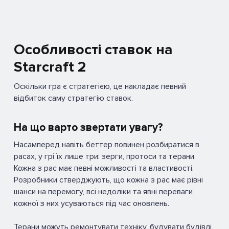
Особливості ставок на
Starcraft 2
Оскільки гра є стратегією, це накладає певний
відбиток саму стратегію ставок.
На що варто звертати увагу?
Насамперед навіть беттер повинен розбиратися в
расах, у грі їх лише три: зерги, протоси та терани.
Кожна з рас має певні можливості та властивості.
Розробники стверджують, що кожна з рас має рівні
шанси на перемогу, всі недоліки та явні переваги
кожної з них усуваються під час оновлень.
Терани можуть ремонтувати техніку, будувати будівлі