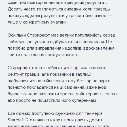
саме цей фактор впливає на кінцевий результат.
Досить часто трапляються випадки, коли гравець
показує відмінні результати у грі постійно, а іноді –
лише у конкретному змаганні.
Оскільки Старкрафт має велику популярність серед
геймерів, регулярно відбуваються її оновлення. Це
потрібно для виправлення недоліків, вдосконалення
гри та поліпшення продуктивності.
Старкрафт одна з небагатьох ігор, яка створює
рейтинг гравців, але показники в таблиці
відбуваються постійні зміни, тому беттор не варто
повністю покладатися на ці свідчення, адже іноді
буває складно визначити зросла майстерність гравця
або просто не пощастило його суперникам.
Ще однією доступною функцією для геймерів
Starcraft 2 є наявність карт, вони дають досить
відносні переваги, але досвідчені геймери досить