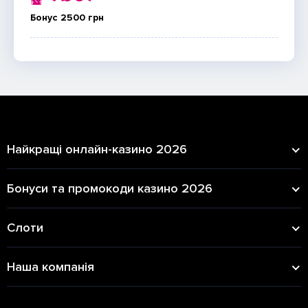
Бонус 2500 грн
Найкращі онлайн-казино 2026
Бонуси та промокоди казино 2026
Слоти
Наша компанія