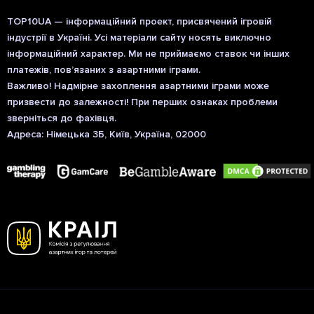
TOP10UA — інформаційний проект, присвячений ігровій
індустрії в Україні. Усі матеріали сайту носять виключно
інформаційний характер. Ми не приймаємо ставок чи інших
платежів, пов’язаних з азартними іграми.
Важливо! Надмірне захоплення азартними іграми може
призвести до залежності! При перших ознаках проблеми
зверніться до фахівця.
Адреса: Німецька 3Б, Київ, Україна, 02000