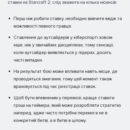
ставки на Starcraft 2, слід зважити на кілька нюансів:
Перш ніж робити ставку, необхідно вивчити імідж та
можливості певного гравця.
Ставлення до аутсайдерів у кіберспорті зовсім
інше, ніж у звичайних дисциплінах, тому сенсації,
коли аутсайдер виявляється у лідерах, досить
часті випадки.
На результат бою може впливати навіть місце, де
проводяться змагання, тому цей момент також
враховується під час реєстрації ставок.
Щоб бути впевненим у перемозі, краще ставити
гроші на геймера, який може розробляти стратегію
наперед, адже часто потрібна перемога не в
конкретній битві, а в битві в цілому.