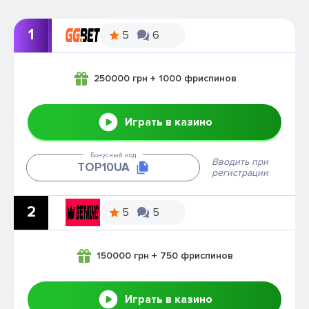
1
5
6
250000 грн + 1000 фриспинов
Играть в казино
Бонусный код
Вводить при
ТОР10UA
регистрации
2
5
5
150000 грн + 750 фриспинов
Играть в казино