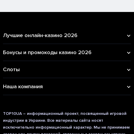
Лучшие онлайн-казино 2026
Бонусы и промокоды казино 2026
Слоты
Наша компания
TOP10UA – информационный проект, посвященный игровой
индустрии в Украине. Все материалы сайта носят
исключительно информационный характер. Мы не принимаем