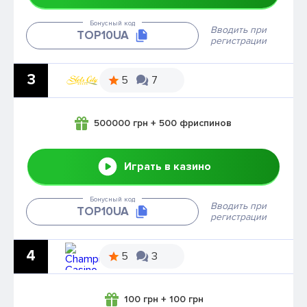
Бонусный код
Вводить при
ТОР10UA
регистрации
3
5
7
500000 грн + 500 фриспинов
Играть в казино
Бонусный код
Вводить при
ТОР10UA
регистрации
4
5
3
100 грн + 100 грн