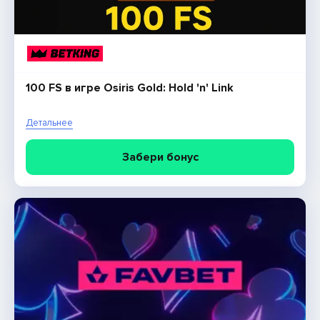
100 FS в игре Osiris Gold: Hold 'n' Link
Фриспины за участие в опросе
Детальнее
Детальнее
Забери бонус
Забери бонус