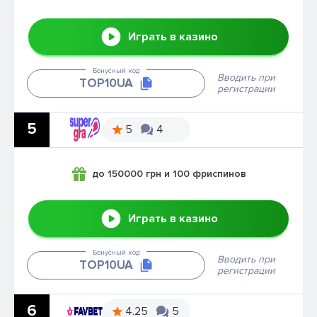
Играть в казино
Бонусный код
Вводить при
ТОР10UA
регистрации
5
5
4
до 150000 грн и 100 фриспинов
Играть в казино
Бонусный код
Вводить при
ТОР10UA
регистрации
6
4.25
5