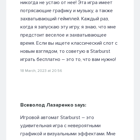
никогда не устаю от нее! Эта игра имеет
потрясающие графику и музыку, а также
захватывающий геймплей. Каждый раз,
когда я запускаю эту игру, я знаю, что мне
предстоит веселое и захватывающее
время. Если вы ищете классический слот с
новым взглядом, то советую в Starburst
играть бесплатно – это то, что вам нужно!
18 March, 2023 at 20:56
Всеволод Лазаренко says:
Игровой автомат Starburst – это
удивительная игра с невероятными
графикой и визуальными эффектами. Мне