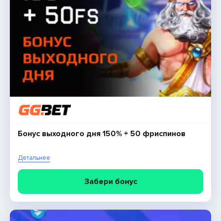
Бонус выходного дня 150% + 50 фриспинов
25 фриспинов за установку приложения Slots
City
Детальнее
Детальнее
Забрать бонус
Забери бонус