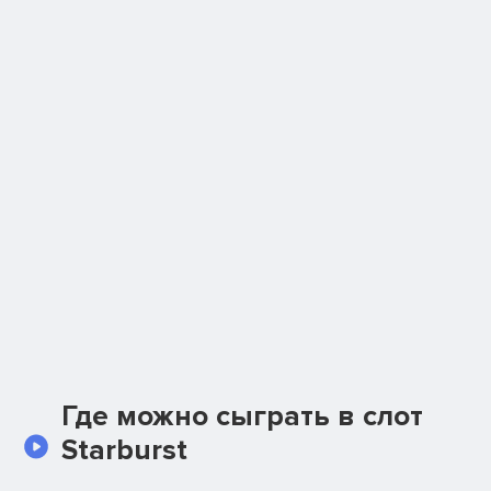
Где можно сыграть в слот
Starburst