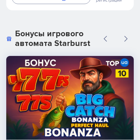
регистрации
Бонусы игрового
автомата Starburst