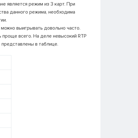
не является режим из 3 карт. При
ства данного режима, необходима
ии.
, можно выигрывать довольно часто.
ь проще всего. На деле невысокий RTP
 представлены в таблице.