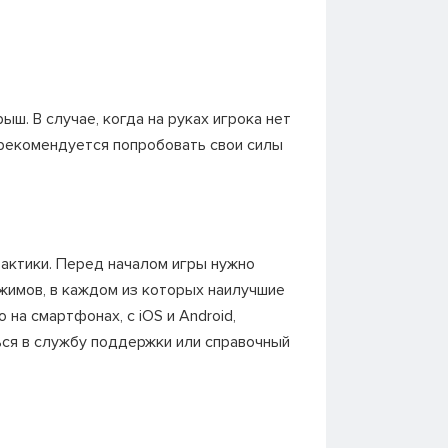
ыш. В случае, когда на руках игрока нет
 рекомендуется попробовать свои силы
актики. Перед началом игры нужно
ежимов, в каждом из которых наилучшие
на смартфонах, с iOS и Android,
ться в службу поддержки или справочный