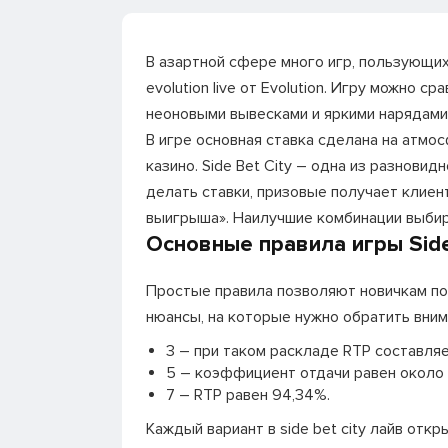
В азартной сфере много игр, пользующихс
evolution live от Evolution. Игру можно
неоновыми вывесками и яркими нарядами
В игре основная ставка сделана на атмо
казино. Side Bet City – одна из разнов
делать ставки, призовые получает клиент
выигрыша». Наилучшие комбинации выбир
Основные правила игры Side
Простые правила позволяют новичкам пос
нюансы, на которые нужно обратить вним
3 – при таком раскладе RTP составля
5 – коэффициент отдачи равен около 
7 – RTP равен 94,34%.
Каждый вариант в side bet city лайв от