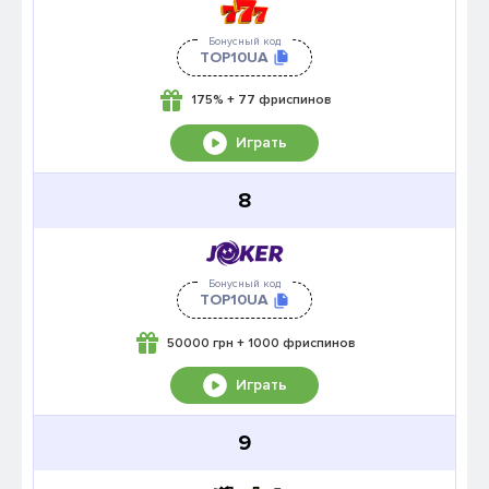
Бонусный код
ТОР10UA
175% + 77 фриспинов
Играть
8
Бонусный код
ТОР10UA
50000 грн + 1000 фриспинов
Играть
9