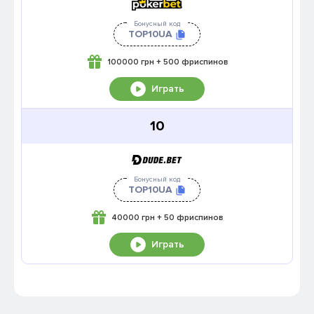
Бонусный код
ТОР10UA
100000 грн + 500 фриспинов
Играть
10
Бонусный код
ТОР10UA
40000 грн + 50 фриспинов
Играть