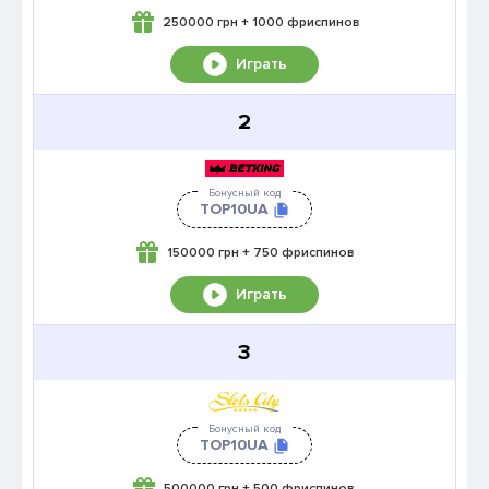
250000 грн + 1000 фриспинов
Играть
2
Бонусный код
ТОР10UA
150000 грн + 750 фриспинов
Играть
3
Бонусный код
ТОР10UA
500000 грн + 500 фриспинов