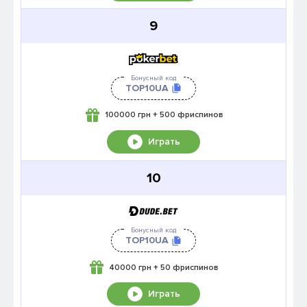
9
Бонусный код
ТОР10UA
100000 грн + 500 фриспинов
Играть
10
Бонусный код
ТОР10UA
40000 грн + 50 фриспинов
Играть