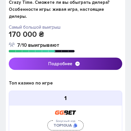
Crazy Time
. Сможете ли вы обыграть дилера?
Особенности игры: живая игра, настоящие
дилеры.
Самый большой выигрыш
170 000 ₴
7/10 выигрывают
Подробнее
Топ казино по игре
1
Бонусный код
ТОР10UA