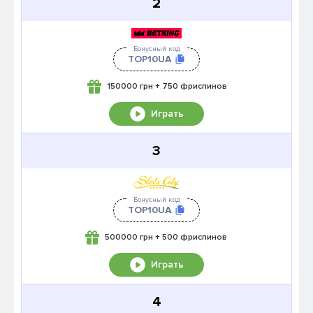
2
Бонусный код
ТОР10UA
150000 грн + 750 фриспинов
Играть
3
Бонусный код
ТОР10UA
500000 грн + 500 фриспинов
Играть
4