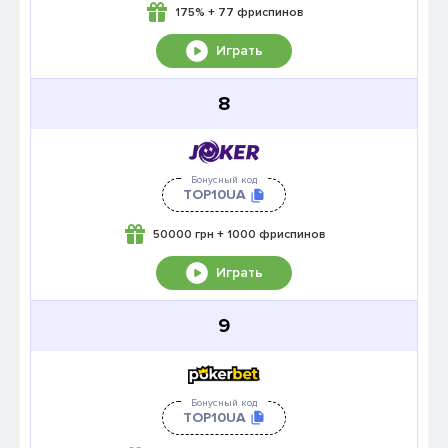
175% + 77 фриспинов
Играть
8
Бонусный код
ТОР10UA
50000 грн + 1000 фриспинов
Играть
9
Бонусный код
ТОР10UA