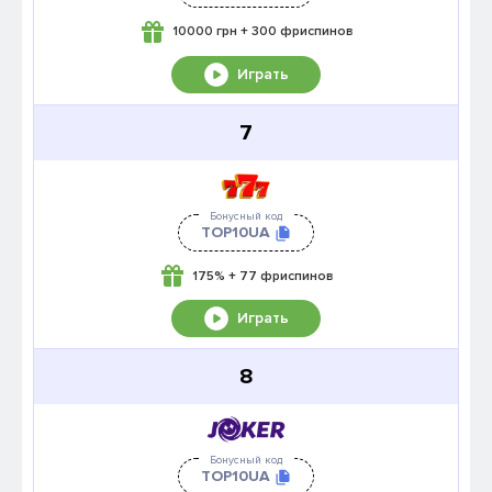
10000 грн + 300 фриспинов
Играть
7
Бонусный код
ТОР10UA
175% + 77 фриспинов
Играть
8
Бонусный код
ТОР10UA