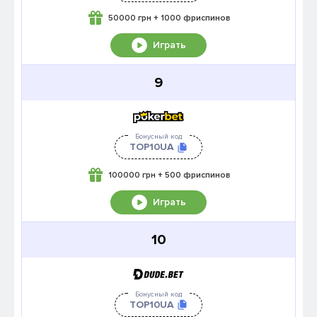
50000 грн + 1000 фриспинов
Играть
9
Бонусный код
ТОР10UA
100000 грн + 500 фриспинов
Играть
10
Бонусный код
ТОР10UA