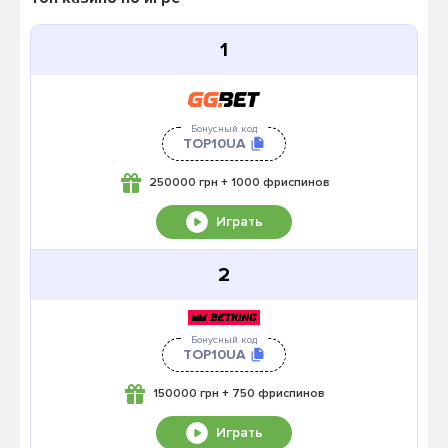
1
Бонусный код
ТОР10UA
250000 грн + 1000 фриспинов
Играть
2
Бонусный код
ТОР10UA
150000 грн + 750 фриспинов
Играть