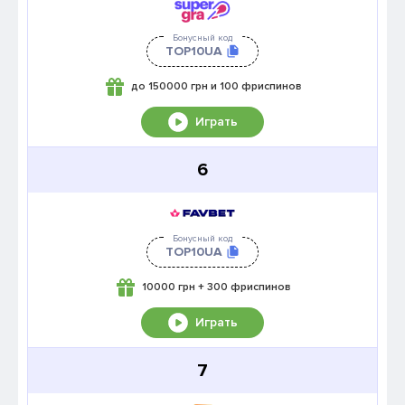
Бонусный код
ТОР10UA
до 150000 грн и 100 фриспинов
Играть
6
Бонусный код
ТОР10UA
10000 грн + 300 фриспинов
Играть
7