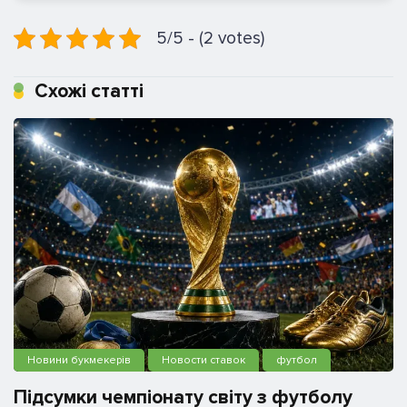
5/5 - (2 votes)
Схожі статті
Новини букмекерів
Новости ставок
футбол
Підсумки чемпіонату світу з футболу