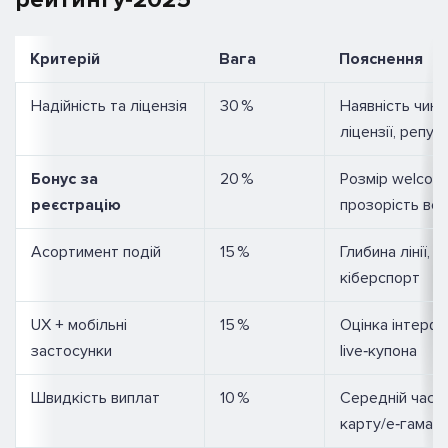
Критерій
Вага
Пояснення
Надійність та ліцензія
30 %
Наявність чинн
ліцензії, репут
Бонус за
20 %
Розмір welcom
реєстрацію
прозорість ве
Асортимент подій
15 %
Глибина лінії, 
кіберспорт
UX + мобільні
15 %
Оцінка інтерфе
застосунки
live‑купона
Швидкість виплат
10 %
Середній час в
карту/е‑гаман