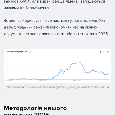
замінює КРАІЛ, але видані раніше ліцензії залишаються
чинними до їх закінчення.
Водночас користувачі все частіше гуглять
«ставки без
верифікації»
— бажання зекономити час на сканах
документів стало головною «клікабельністю» літа‑2025.
Динаміка запиту «ставки без верифікації» у Google Trends за 12 місяців
Методологія нашого
рейтингу‑2025