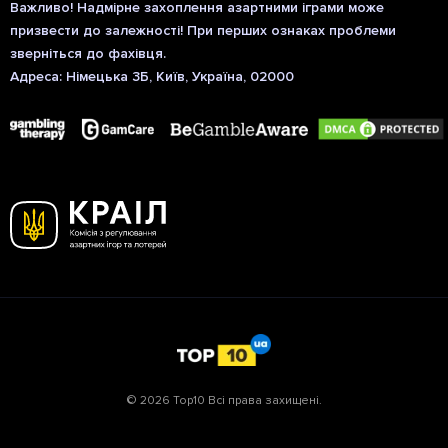
Важливо! Надмірне захоплення азартними іграми може
призвести до залежності! При перших ознаках проблеми
зверніться до фахівця.
Адреса: Німецька 3Б, Київ, Україна, 02000
© 2026 Top10 Всі права захищені.