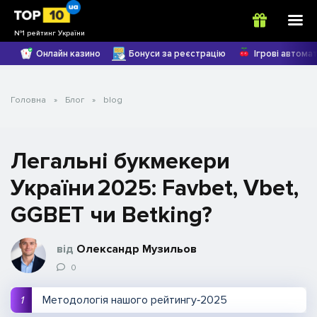
№1 рейтинг України
Онлайн казино
Бонуси за реєстрацію
Ігрові автома
Головна
»
Блог
»
blog
Легальні букмекери
України 2025: Favbet, Vbet,
GGBET чи Betking?
від
Олександр Музильов
0
Методологія нашого рейтингу‑2025