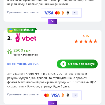
на різні події з найвигіднішим коєфіцієнтом.
Принимается к оплате
+1
ЛІЦЕНЗІЙНА БК
5
/5
2.
2500 грн
Фрібет для новачків
Отримати бонус
Всі бонуси від Vbet UA
21+. Ліцензія КРАІЛ №314 від 31.05. 2021. Вносите на свій
рахунок суму від 100 гривень та отримуйте шанс зробити
фрібет.
Максимальний розмір винагороди – 1500 гривень.
Щоб
скористатися бонусом, у гравця буде 7 днів.
Принимается к оплате
+3