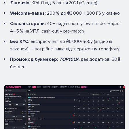
Ліцензія:
КРАІЛ від 5 квітня 2021 (iGaming).
Welcome‑пакет:
200 % до ₴3 000 + 200 FS у казино.
Сильні сторони:
40+ видів спорту, own‑trader‑маржа
4–5 % на УПЛ, cash‑out у pre‑match.
Без KYC:
експрес‑ліміт до ₴6 000/добу (згідно із
законом) — потрібне лише підтвердження телефону.
Промокод букмекер:
TOP10UA
дає додаткові 50 ₴
бездеп.