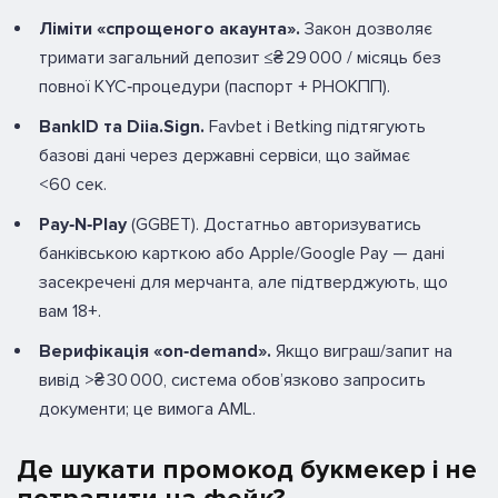
Ліміти «спрощеного акаунта».
Закон дозволяє
тримати загальний депозит ≤₴ 29 000 / місяць без
повної KYC‑процедури (паспорт + РНОКПП).
BankID та Diia.Sign.
Favbet і Betking підтягують
базові дані через державні сервіси, що займає
<60 сек.
Pay‑N‑Play
(GGBET). Достатньо авторизуватись
банківською карткою або Apple/Google Pay — дані
засекречені для мерчанта, але підтверджують, що
вам 18+.
Верифікація «on‑demand».
Якщо виграш/запит на
вивід >₴ 30 000, система обов’язково запросить
документи; це вимога AML.
Де шукати
промокод букмекер
і не