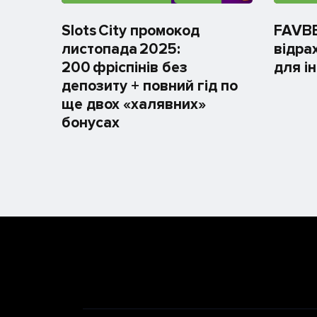
Slots City промокод
FAVBE
листопада 2025:
відра
200 фріспінів без
для ін
депозиту + повний гід по
ще двох «халявних»
бонусах