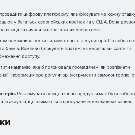
апровадити цифрову платформу, яка фіксуватиме кожну ставк
рацює у багатьох європейських країнах та у США. Вона дозво
транзакції та виявляти нелегальних операторів.
нком неможливо вести силами одного регулятора. Потрібна сп
ї та банків. Важливо блокувати платежі на нелегальні сайти та
бмеження доступу.
устити кампанію, яка б пояснювала громадянам, як розпізнати
цензії, інформація про регулятор, інструменти самоконтролю, о
огерів.
Рекламувати неліцензовані продукти має бути заборо
ати акаунти, що займаються просуванням незаконних казино.
вки