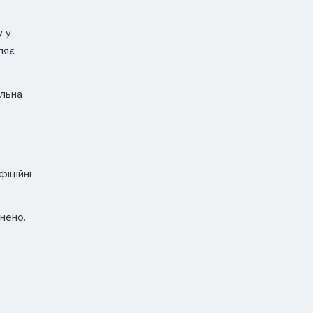
у у
ляє
ільна
фіційні
нено.