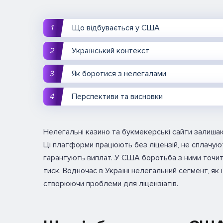
Що відбувається у США
Український контекст
Як боротися з нелегалами
Перспективи та висновки
Нелегальні казино та букмекерські сайти залишаю
Ці платформи працюють без ліцензій, не сплачуют
гарантують виплат. У США боротьба з ними точит
тиск. Водночас в Україні нелегальний сегмент, як 
створюючи проблеми для ліцензіатів.