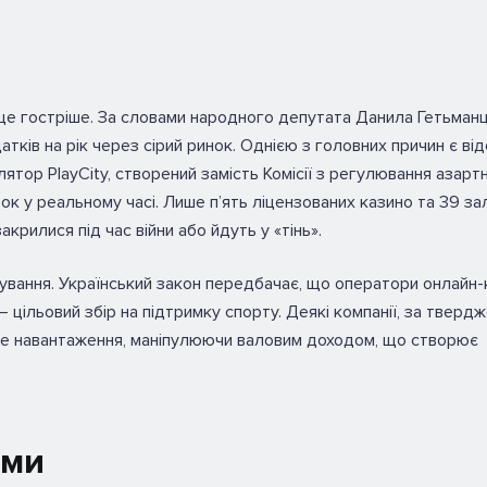
 ще гостріше. За словами народного депутата Данила Гетьманц
атків на рік через сірий ринок. Однією з головних причин є від
ятор PlayCity, створений замість Комісії з регулювання азартн
к у реальному часі. Лише п’ять ліцензованих казино та 39 за
рилися під час війни або йдуть у «тінь».
вання. Український закон передбачає, що оператори онлайн-
– цільовий збір на підтримку спорту. Деякі компанії, за тверд
ве навантаження, маніпулюючи валовим доходом, що створює
ами