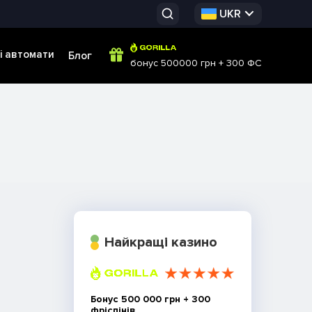
UKR
ві автомати
Блог
бонус 500000 грн + 300 ФС
Найкращі казино
Бонус 500 000 грн + 300
фріспінів