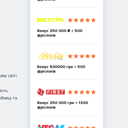
Бонус 250 000 ₴ + 500
фріспінів
Бонус 500000 грн + 500
фріспінів
му світі.
юють
рбниці та
Бонус 250 000 грн + 1300
фріспінів