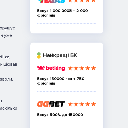
Бонус 1 000 000₴ + 2 000
фріспінів
порушує
ін уже
Найкращі БК
rillzz,
ініціював
Бонус 150000 грн + 750
озволи,
фріспінів
от
наскільки
Бонус 500% до 150000