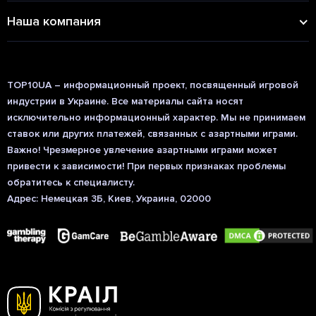
Наша компания
TOP10UA – информационный проект, посвященный игровой
индустрии в Украине. Все материалы сайта носят
исключительно информационный характер. Мы не принимаем
ставок или других платежей, связанных с азартными играми.
Важно! Чрезмерное увлечение азартными играми может
привести к зависимости! При первых признаках проблемы
обратитесь к специалисту.
Адрес: Немецкая 3Б, Киев, Украина, 02000