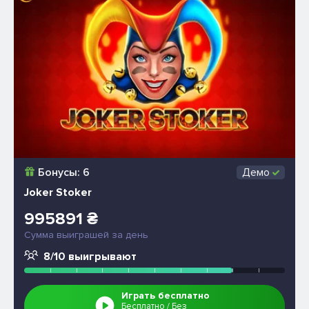
Бонусы: 6
Демо
Joker Stoker
995891 ₴
Сумма выиграшей за день
8/10 выигрывают
Играть бесплатно
Бесплатно / Без