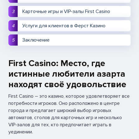
Карточные игры и VIP-залы First Casino
Услуги для клиентов в Ферст Казино
Заключение
First Casino: Место, где
истинные любители азарта
находят своё удовольствие
First Casino – это казино, которое удовлетворяет все
потребности игроков. Оно расположено в центре
города и предлагает широкий выбор игровых
автоматов, столов для карточных игр и несколько
VIP-залов для тех, кто предпочитает играть в
уединении.