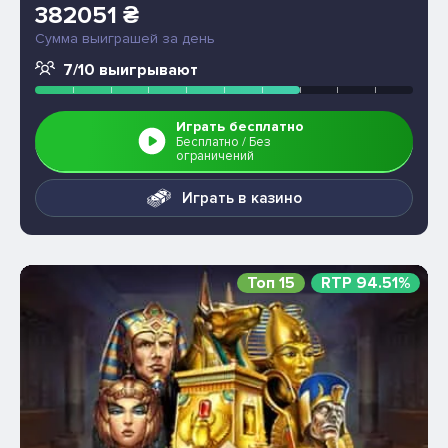
382051 ₴
Сумма выиграшей за день
7/10 выигрывают
Играть бесплатно
Бесплатно / Без
ограничений
Играть в казино
Топ 15
RTP 94.51%