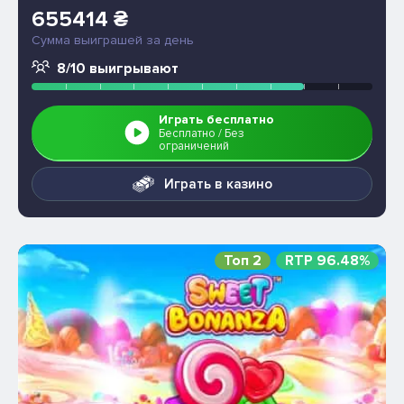
655414 ₴
Сумма выиграшей за день
8/10 выигрывают
Играть бесплатно
Бесплатно / Без
ограничений
Играть в казино
Топ 2
RTP 96.48%