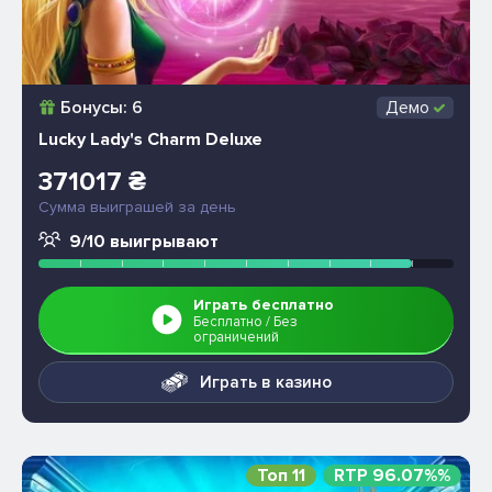
Бонусы: 6
Демо
Lucky Lady's Charm Deluxe
371017 ₴
Сумма выиграшей за день
9/10 выигрывают
Играть бесплатно
Бесплатно / Без
ограничений
Играть в казино
Топ 11
RTP 96.07%%