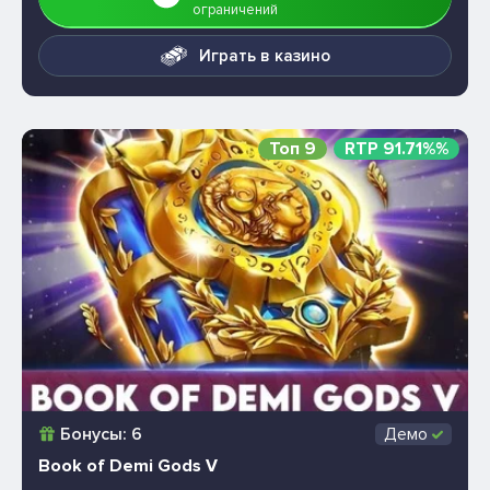
ограничений
Играть в казино
Топ 9
RTP 91.71%%
Бонусы: 6
Демо
Book of Demi Gods V