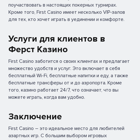
поучаствовать в настоящих покерных турнирах.
Кроме того, First Casino имеет несколько VIP-залов
для тех, кто хочет играть в уединении и комфорте.
Услуги для клиентов в
Ферст Казино
First Casino заботится о своих клиентах и предлагает
множество удобств и услуг. Это включает в себя
бесплатный Wi-Fi, бесплатные напитки и еду, а также
бесплатные трансферы от и до аэропорта. Кроме
того, казино работает 24/7, что означает, что вы
можете играть, когда вам удобно.
Заключение
First Casino – это идеальное место для любителей
азартных игр. С большим выбором игровых