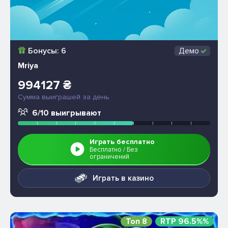
Бонусы: 6
Демо
Mriya
994127 ₴
Сумма выиграшей за день
6/10 выигрывают
Играть бесплатно
Бесплатно / Без
ограничений
Играть в казино
Топ 8
RTP 96.5%%