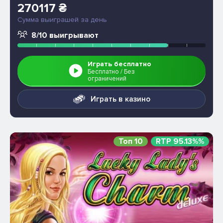
270117 ₴
Сумма выиграшей за день
8/10 выигрывают
Играть бесплатно
Бесплатно / Без
ограничений
Играть в казино
Топ 10
RTP 95.13%%